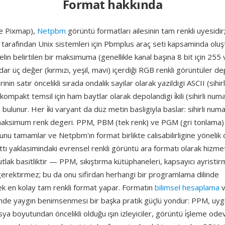
Format hakkında
e Pixmap),
Netpbm
görüntü formatları ailesinin tam renkli uyesidir
tarafından Unix sistemleri için Pbmplus araç seti kapsaminda oluş
lin belirtilen bir maksimuma (genellikle kanal başına 8 bit için 255
dar üç değer (kırmızı, yeşil, mavi) içerdiği RGB renkli görüntüler d
inin satır öncelikli sırada ondalik sayilar olarak yazildigi ASCII (sihi
kompakt temsil için ham baytlar olarak depolandigi i̇kili (sihirli num
bulunur. Her i̇ki varyant da düz metin basligiyla baslar: sihirli numa
maksimum renk degeri. PPM, PBM (tek renk) ve PGM (gri tonlama) il
u tamamlar ve Netpbm'ın format birlikte calisabilirligine yönelik d
ttı yaklasimindaki evrensel renkli görüntü ara formatı olarak hizm
utlak basitliktir — PPM, sıkıştırma kütüphaneleri, kapsayıcı ayrist
gerektirmez; bu da onu sifirdan herhangi bir programlama dilinde
ek en kolay tam renkli format yapar. Formatın
bilimsel hesaplama
v
minde yaygın benimsenmesi bir başka pratik güçlü yondur: PPM, uy
osya boyutundan öncelikli olduğu ışın izleyiciler, görüntü i̇şleme ode