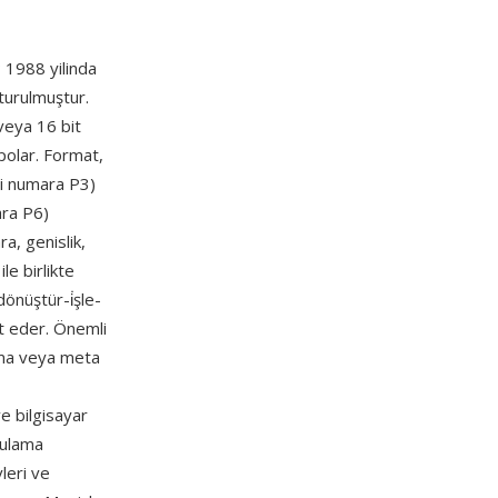
; 1988 yilinda
turulmuştur.
 veya 16 bit
epolar. Format,
rli numara P3)
ara P6)
ra, genislik,
e birlikte
önüştür-i̇şle-
et eder. Önemli
irma veya meta
e bilgisayar
gulama
vleri ve