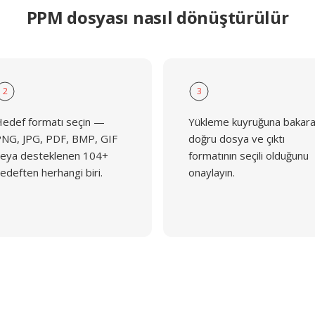
PPM dosyası nasıl dönüştürülür
2
3
edef formatı seçin —
Yükleme kuyruğuna bakar
NG, JPG, PDF, BMP, GIF
doğru dosya ve çıktı
eya desteklenen 104+
formatının seçili olduğunu
edeften herhangi biri.
onaylayın.