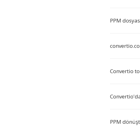
PPM dosyası
convertio.c
Convertio t
Convertio'd
PPM dönüşt