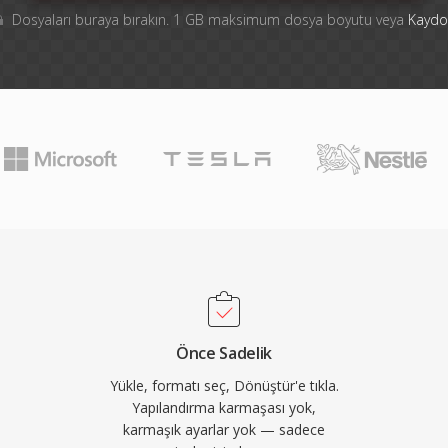
Dosyaları buraya bırakın. 1 GB maksimum dosya boyutu veya
Kaydo
Önce Sadelik
Yükle, formatı seç, Dönüştür'e tıkla.
Yapılandırma karmaşası yok,
karmaşık ayarlar yok — sadece