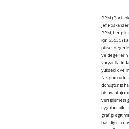
PPM (Portabl
Jef Poskanzer 
PPM, her pikse
için 65535) ka
piksel degerler
ve degerlerin 
varyantlarinda 
yukseklik ve 
Netpbm uclusun
dönüştür iş ha
bir avantajı m
veri işlemesi 
uygulanabilec
grafiği egiti
basitliginin d