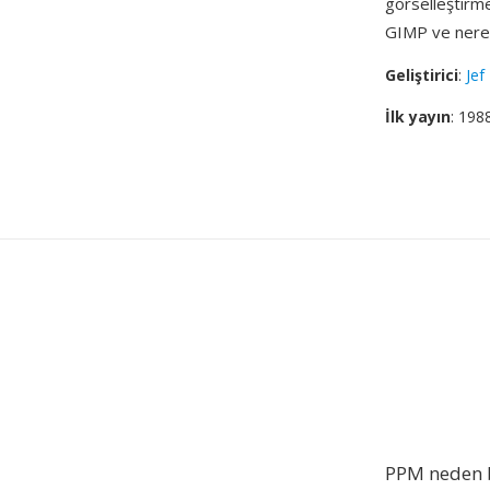
görselleştirme
GIMP ve nered
Geliştirici
:
Jef
İlk yayın
: 198
PPM neden b