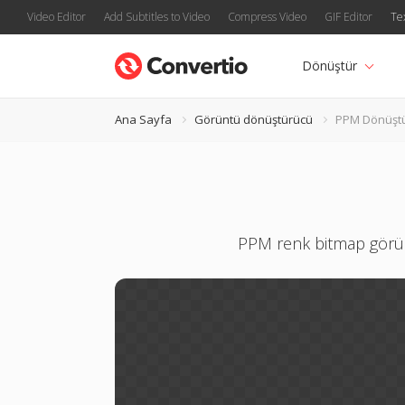
Video Editor
Add Subtitles to Video
Compress Video
GIF Editor
Te
Dönüştür
Ana Sayfa
Görüntü dönüştürücü
PPM Dönüşt
PPM renk bitmap görünt