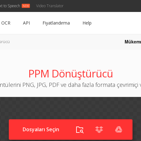
xt to Speech
Video Translator
OCR
API
Fiyatlandırma
Help
Mükem
ürücü
PPM Dönüştürücü
ülerini PNG, JPG, PDF ve daha fazla formata çevrimiçi
Dosyaları Seçin