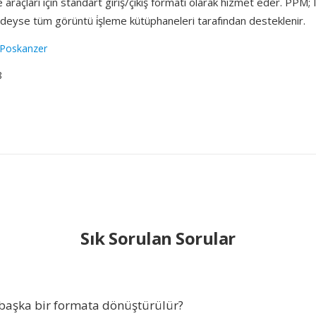
 araçları için standart giriş/çıkış formatı olarak hizmet eder. PPM
eyse tüm görüntü i̇şleme kütüphaneleri tarafından desteklenir.
 Poskanzer
8
Sık Sorulan Sorular
aşka bir formata dönüştürülür?