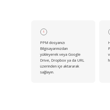
1
PPM dosyanızı
H
Bilgisayarınızdan
P
yükleyerek veya Google
v
Drive, Dropbox ya da URL
h
üzerinden içe aktararak
sağlayın.