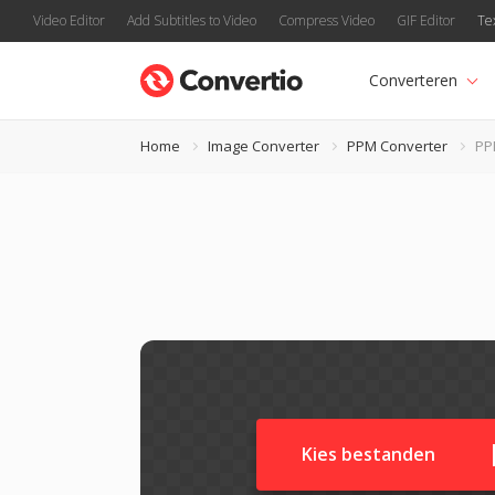
Video Editor
Add Subtitles to Video
Compress Video
GIF Editor
Te
Converteren
Home
Image Converter
PPM Converter
PP
Kies bestanden