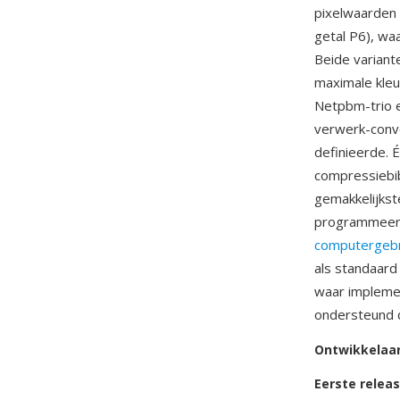
pixelwaarden 
getal P6), w
Beide variant
maximale kle
Netpbm-trio e
verwerk-conve
definieerde. 
compressiebib
gemakkelijkst
programmeerta
computergebr
als standaard
waar impleme
ondersteund d
Ontwikkelaa
Eerste relea