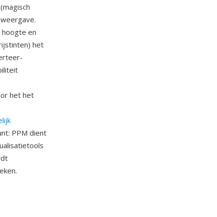
 (magisch
 weergave.
, hoogte en
stinten) het
erteer-
liteit
or het het
ijk
unt: PPM dient
alisatietools
rdt
eken.