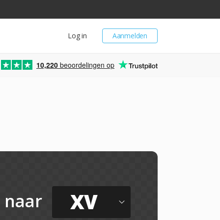
Log in
Aanmelden
10,220
beoordelingen op
XV
naar