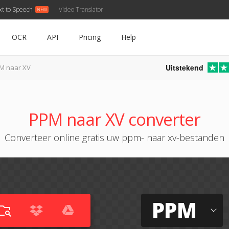
xt to Speech
Video Translator
OCR
API
Pricing
Help
Uitstekend
M naar XV
PPM naar XV converter
Converteer online gratis uw ppm- naar xv-bestanden
PPM