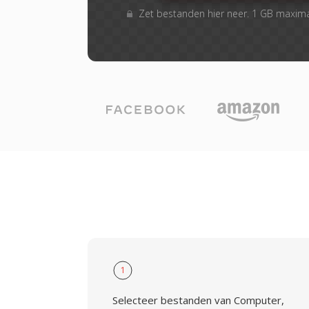
Zet bestanden hier neer. 1 GB maxim
1
Selecteer bestanden van Computer,