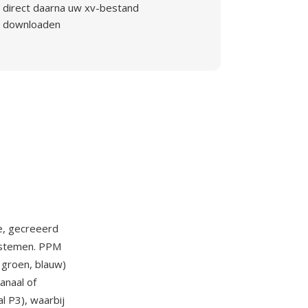
direct daarna uw xv-bestand
downloaden
e, gecreeerd
systemen. PPM
 groen, blauw)
anaal of
l P3), waarbij