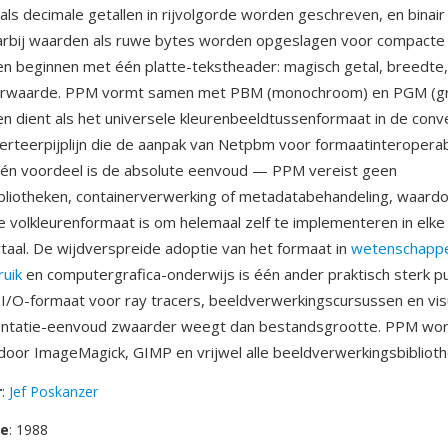
als decimale getallen in rijvolgorde worden geschreven, en binair
aarbij waarden als ruwe bytes worden opgeslagen voor compacte
en beginnen met één platte-tekstheader: magisch getal, breedte
urwaarde. PPM vormt samen met PBM (monochroom) en PGM (grij
n dient als het universele kleurenbeeldtussenformaat in de conv
rteerpijplijn die de aanpak van Netpbm voor formaatinteroperabi
Één voordeel is de absolute eenvoud — PPM vereist geen
liotheken, containerverwerking of metadatabehandeling, waardo
e volkleurenformaat is om helemaal zelf te implementeren in elke
al. De wijdverspreide adoptie van het formaat in
wetenschappel
uik
en computergrafica-onderwijs is één ander praktisch sterk p
 I/O-formaat voor ray tracers, beeldverwerkingscursussen en visu
ntatie-eenvoud zwaarder weegt dan bestandsgrootte. PPM wo
oor ImageMagick, GIMP en vrijwel alle beeldverwerkingsbiblioth
r
:
Jef Poskanzer
se
: 1988