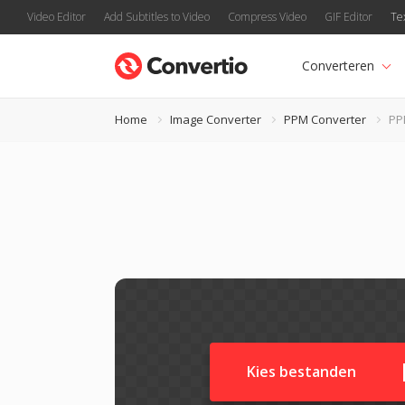
Video Editor
Add Subtitles to Video
Compress Video
GIF Editor
Te
Converteren
Home
Image Converter
PPM Converter
PP
Kies bestanden