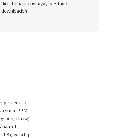
direct daarna uw uyvy-bestand
downloaden
e, gecreeerd
systemen. PPM
 groen, blauw)
anaal of
l P3), waarbij