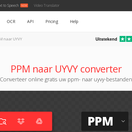
xt to Speech
Video Translator
OCR
API
Pricing
Help
Uitstekend
M naar UYVY
PPM naar UYVY converter
Converteer online gratis uw ppm- naar uyvy-bestanden
PPM