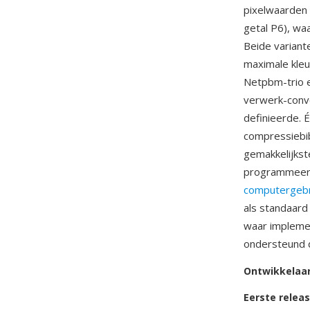
pixelwaarden 
getal P6), w
Beide variant
maximale kle
Netpbm-trio e
verwerk-conve
definieerde. 
compressiebib
gemakkelijkst
programmeerta
computergebr
als standaard
waar impleme
ondersteund d
Ontwikkelaa
Eerste relea