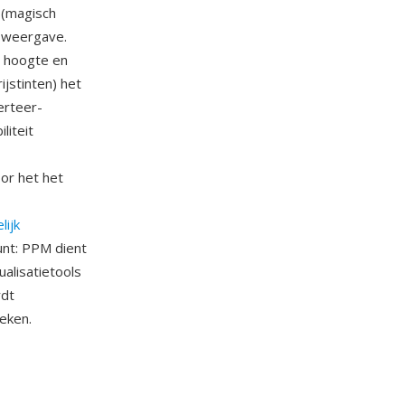
 (magisch
 weergave.
, hoogte en
stinten) het
erteer-
liteit
or het het
ijk
unt: PPM dient
alisatietools
rdt
eken.