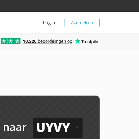
Log in
Aanmelden
10,220
beoordelingen op
UYVY
naar