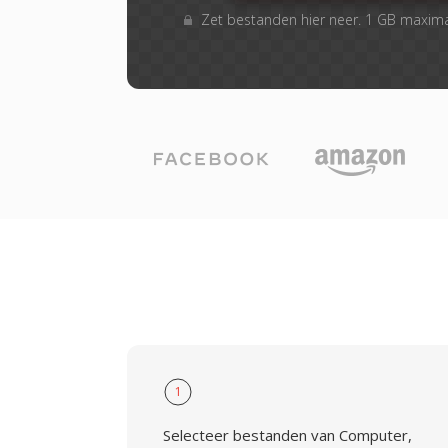
Zet bestanden hier neer. 1 GB maxim
1
Selecteer bestanden van Computer,