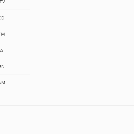
TV
CD
FM
AS
UN
BM