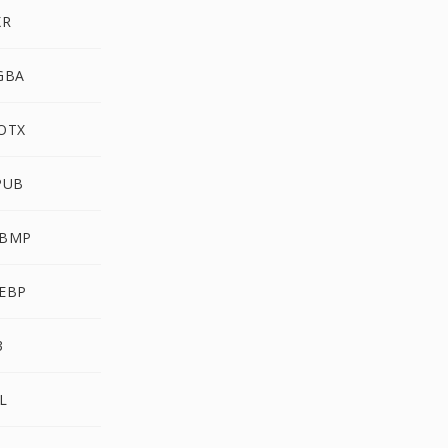
XR
GBA
OTX
PUB
BMP
EBP
3
L