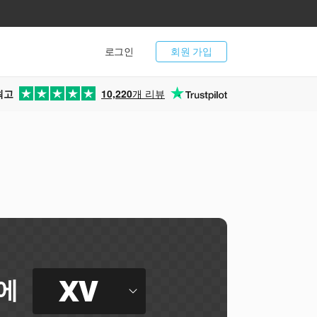
로그인
회원 가입
최고
10,220
개 리뷰
XV
에