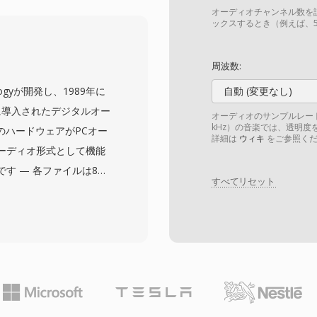
ェアでデコードでき、も
オーディオチャンネル数を
した。利点の一つは実装
ックスするとき（例えば、5
ーは最小限のリソースで
でのリアルタイム処理が
周波数:
はもう一つの強みで、1ビ
chnologyが開発し、1989年に
自動 (変更なし)
響し、フレーム全体を破
ともに導入されたデジタルオー
オーディオのサンプルレート
コーディングとデコーデ
kHz）の音楽では、透明度を
eのハードウェアがPCオー
詳細は
ウィキ
をご参照くだ
ブやビンテージ通信イン
ーディオ形式として機能
で扱えます。
す — 各ファイルは8ビ
すべてリセット
eative ADPCM、16
u-lawエンコードされた
タブロックで構成されま
バル、リピートループ、
発者にサウンド再生のき
利点はハードウェアレベ
sterカードがDMA転送を介