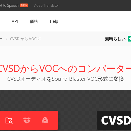
xt to Speech
Video Translator
API
価格
Help
素晴らしい
ー
CVSD から VOC に
CVSDからVOCへのコンバータ
CVSDオーディオをSound Blaster VOC形式に変換
CVS