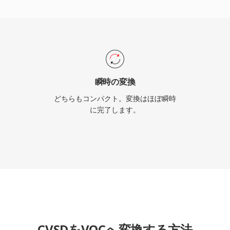
ササイクルが貴重な時代
、Sierra、LucasArts
owsとWAV形式の台頭と
したが、レトロゲームの
ブの作業に携わる方にとっ
瞬時の変換
どちらもコンパクト。変換はほぼ瞬時
に完了します。
CVSDをVOCへ変換する方法