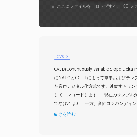
ここにファイルをドロップする. 1 GB 
CVSD
CVSD(Continuously Variable Slope Del
にNATOとCCITTによって軍事およびテ
た音声デジタル化方式です。連続するサン
してエンコードします — 現在のサンプル
でなければ0 — 一方、音節コンパンディ
の連続を監視してステップサイズを調整します。
続きを読む
作するCVSDは、音声の明瞭性と帯域幅の
軍事リンクや戦術無線システムのエンコー