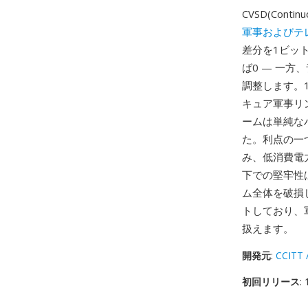
CVSD(Contin
軍事およびテ
差分を1ビッ
ば0 — 一
調整します。1
キュア軍事リ
ームは単純な
た。利点の一
み、低消費電
下での堅牢性
ム全体を破損
トしており、
扱えます。
開発元
:
CCITT 
初回リリース
: