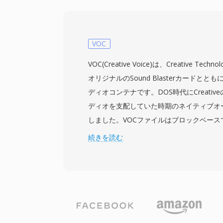
した。ビットストリームは単純なハードウ
ともと専用の集積回路に組み込まれていま
のシンプルさで、エンコーダーとデコーダ
済み、低消費電力の組み込みハードウェア
VOC
可能です。ノイズの多い条件下での堅牢性
VOC(Creative Voice)は、Creative Te
ットのエラーはローカルサンプルにのみ影
オリジナルのSound Blasterカードと
損しません。SoXはソフトウェアでのエン
ディオコンテナです。DOS時代にCreativ
ィングをサポートしており、軍事アーカイ
ディオを支配していた時期のネイティブオ
フラのレガシーCVSD録音を最新システム
しました。VOCファイルはブロックベースで
ット符号なしPCM、4ビットおよび2.6ビットCr
続きを読む
ビット符号付きPCM、さらにA-lawおよびm
オーディオを運ぶことができる型付きデー
す。このブロック構造はまた無音インター
マーカーポイントもサポートし、ゲーム開
め細かな制御を提供しました。注目すべき
ルのデコーディングでした — Sound Bla