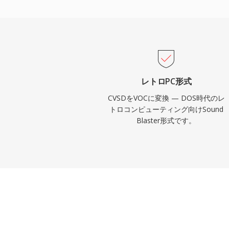
してVOCデータを直接再生でき、プロセッ
にCPUを解放しました。この形式はid Software
のDOSゲームで広く使用されました。Wind
ともに、VOCは徐々に主流から姿を消しま
保存やビンテージPCオーディオアーカイ
て依然として重要です。
レトロPC形式
CVSDをVOCに変換 — DOS時代のレ
トロコンピューティング向けSound
Blaster形式です。