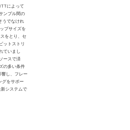
とCCITTによって
サンプル間の
そうでなけれ
テップサイズを
ンスをとり、セ
ビットストリ
れていまし
ソースで済
ズの多い条件
影響し、フレー
ングをサポー
最新システムで