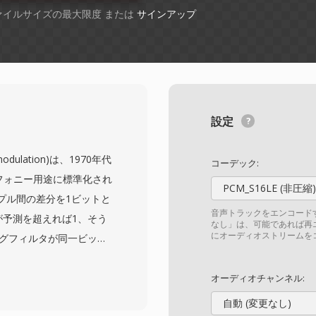
ファイルサイズの最大限度 または
サインアップ
設定
ta modulation)は、1970年代
コーデック:
レフォニー用途に標準化され
PCM_S16LE (非圧縮)
プル間の差分を1ビットと
音声トラックをエンコード
が予測を超えれば1、そう
なし」は、可能であれば再
にオーディオストリームを
ングフィルタが同一ビット
16から64 kbpsで動
バランスをとり、セキュア
オーディオチャンネル:
ディングとして選ばれま
自動 (変更なし)