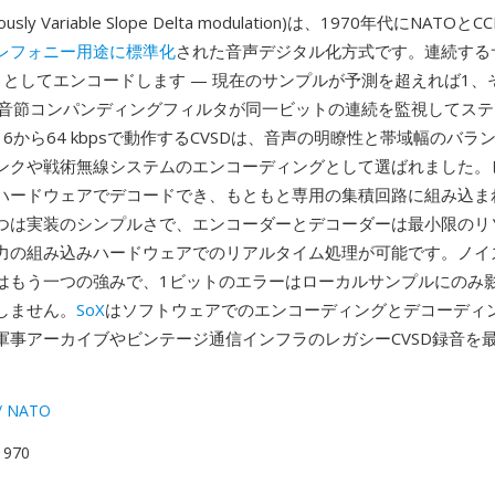
uously Variable Slope Delta modulation)は、1970年代にNATO
レフォニー用途に標準化
された音声デジタル化方式です。連続する
トとしてエンコードします — 現在のサンプルが予測を超えれば1、
方、音節コンパンディングフィルタが同一ビットの連続を監視してス
6から64 kbpsで動作するCVSDは、音声の明瞭性と帯域幅のバラ
ンクや戦術無線システムのエンコーディングとして選ばれました。
ハードウェアでデコードでき、もともと専用の集積回路に組み込ま
つは実装のシンプルさで、エンコーダーとデコーダーは最小限のリ
力の組み込みハードウェアでのリアルタイム処理が可能です。ノイ
はもう一つの強みで、1ビットのエラーはローカルサンプルにのみ
しません。
SoX
はソフトウェアでのエンコーディングとデコーディ
軍事アーカイブやビンテージ通信インフラのレガシーCVSD録音を
/ NATO
 1970