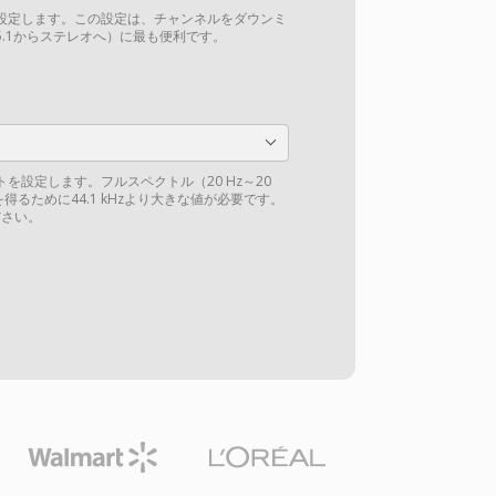
設定します。この設定は、チャンネルをダウンミ
.1からステレオへ）に最も便利です。
を設定します。フルスペクトル（20 Hz～20
得るために44.1 kHzより大きな値が必要です。
さい。