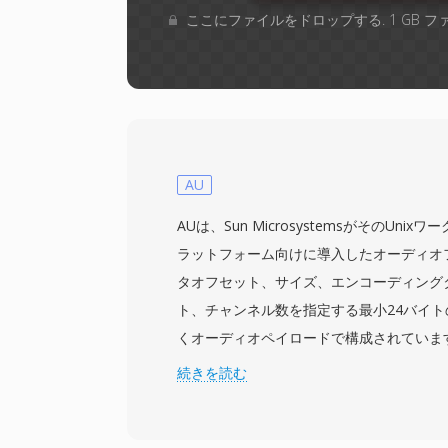
ここにファイルをドロップする. 1 GB 
AU
AUは、Sun MicrosystemsがそのUni
ラットフォーム向けに導入したオーディオ
タオフセット、サイズ、エンコーディング
ト、チャンネル数を指定する最小24バイ
くオーディオペイロードで構成されていま
ット深度の非圧縮リニアPCM、mu-lawおよ
続きを読む
グ(電話システムで使用される対数圧縮)、い
ントなど、多数のエンコーディングをサポ