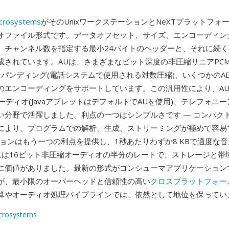
icrosystems
がそのUnixワークステーションとNeXTプラットフォ
オファイル形式です。データオフセット、サイズ、エンコーディン
、チャンネル数を指定する最小24バイトのヘッダーと、それに続
されています。AUは、さまざまなビット深度の非圧縮リニアPCM、
コンパンディング(電話システムで使用される対数圧縮)、いくつかのA
のエンコーディングをサポートしています。この汎用性により、AUは
ーディオ(JavaアプレットはデフォルトでAUを使用)、テレフォニ
い分野で活躍しました。利点の一つはシンプルさです — コンパク
により、プログラムでの解析、生成、ストリーミングが極めて容易
プションはもう一つの利点を提供し、1秒あたりわずか8 KBで適度な
これは16ビット非圧縮オーディオの半分のレートで、ストレージと帯
に価値がありました。最新の形式がコンシューマアプリケーション
が、最小限のオーバーヘッドと信頼性の高い
クロスプラットフォー
算やオーディオ処理パイプラインでは、依然として地位を保ってい
crosystems