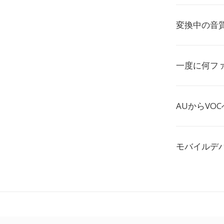
変換中の音
一度に何ファ
AUからVO
モバイルデ