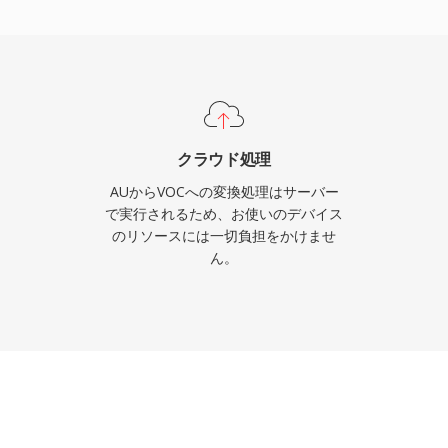
ササイクルが貴重な時代
、Sierra、LucasArts
owsとWAV形式の台頭と
したが、レトロゲームの
ブの作業に携わる方にとっ
クラウド処理
AUからVOCへの変換処理はサーバー
で実行されるため、お使いのデバイス
のリソースには一切負担をかけませ
ん。