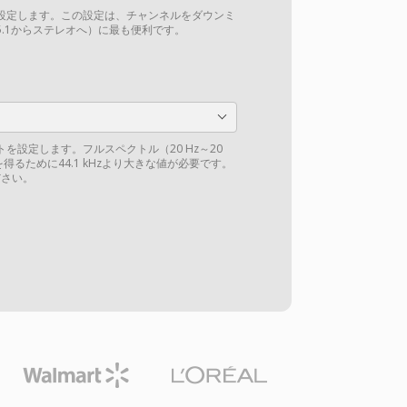
設定します。この設定は、チャンネルをダウンミ
.1からステレオへ）に最も便利です。
を設定します。フルスペクトル（20 Hz～20
得るために44.1 kHzより大きな値が必要です。
さい。