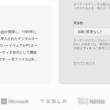
ーディオ(Javaアプレット
オーディオチャンネル数を
アプリケーションなど幅広
ックスするとき（例えば、5
ルさです — コンパクト
ラムでの解析、生成、ス
周波数:
-lawオプションはもう一
chnologyが開発し、1989年に
自動 (変更なし)
Bで適度な音声品質を実現
ともに導入されたデジタルオー
オーディオのサンプルレート
ィオの半分のレートで、ス
kHz）の音楽では、透明度を
eのハードウェアがPCオー
詳細は
ウィキ
をご参照くだ
価値がありました。最新
ーディオ形式として機能
AUに取って代わりました
す — 各ファイルは8ビ
いクロスプラットフォー
すべてリセット
eative ADPCM、16
処理パイプラインでは、
u-lawエンコードされた
タブロックで構成されま
バル、リピートループ、
発者にサウンド再生のき
利点はハードウェアレベ
sterカードがDMA転送を介