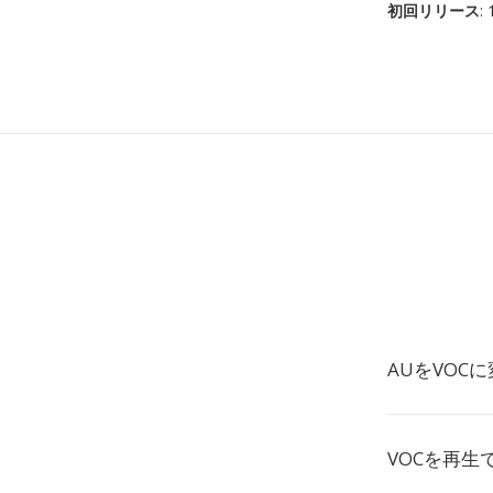
初回リリース
:
AUをVOC
VOCを再生