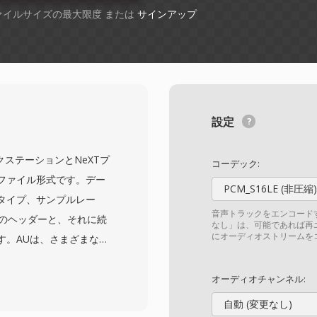
ファイルサイズの最大限度 または
サインアップ
設定
xワークステーションとNeXTプ
コーデック:
ファイル形式です。デー
PCM_S16LE (非圧縮)
タイプ、サンプルレー
音声トラックをエンコード
トのヘッダーと、それに続
なし」は、可能であれば再
にオーディオストリームを
す。AUは、さまざまなビ
びA-lawコンパンディン
くつかのADPCMバリア
オーディオチャンネル:
ートしています。この汎
自動 (変更なし)