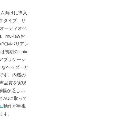
ーム向けに導入
グタイプ、サ
くオーディオペ
mu-lawお
DPCMバリアン
初期のUnix
ーアプリケーシ
トなヘッダーと
です。内蔵の
音声品質を実現
域幅が乏しい
でAUに取って
ム
動作が重視
ます。