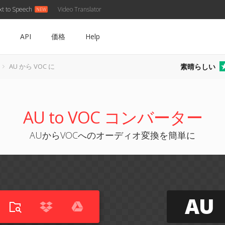
xt to Speech
Video Translator
API
価格
Help
素晴らしい
AU から VOC に
AU to VOC コンバーター
AUからVOCへのオーディオ変換を簡単に
AU