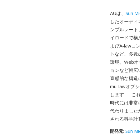
AUは、
Sun M
したオーディ
ンプルレート
イロードで構成
よびA-law
トなど、多数
環境、Webオ
ョンなど幅広
直感的な構造
mu-lawオ
します — 
時代には非常
代わりました
される科学計
開発元
:
Sun Mi