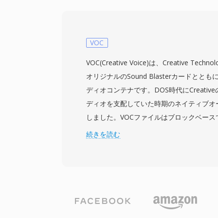
用性により、AUは初期のUnix環境、Webオ
はデフォルトでAUを使用)、テレフォニー
い分野で活躍しました。利点の一つはシンプ
なヘッダーと直感的な構造により、プログ
VOC
トリーミングが極めて容易です。内蔵のmu
VOC(Creative Voice)は、Creative Te
つの利点を提供し、1秒あたりわずか8 K
オリジナルのSound Blasterカードと
します — これは16ビット非圧縮オーデ
ディオコンテナです。DOS時代にCreativ
トレージと帯域幅が乏しい時代には非常に
ディオを支配していた時期のネイティブオ
の形式がコンシューマアプリケーションで
しました。VOCファイルはブロックベースで
が、最小限のオーバーヘッドと信頼性の高
ット符号なしPCM、4ビットおよび2.6ビットCr
続きを読む
ム動作が重視される科学計算やオーディオ
ビット符号付きPCM、さらにA-lawおよびm
依然として地位を保っています。
オーディオを運ぶことができる型付きデー
す。このブロック構造はまた無音インター
マーカーポイントもサポートし、ゲーム開
め細かな制御を提供しました。注目すべき
ルのデコーディングでした — Sound Bla