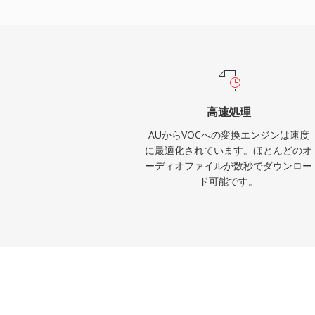
してVOCデータを直接再生でき、プロセッ
にCPUを解放しました。この形式はid Software
のDOSゲームで広く使用されました。Wind
ともに、VOCは徐々に主流から姿を消しま
保存やビンテージPCオーディオアーカイ
て依然として重要です。
高速処理
AUからVOCへの変換エンジンは速度
に最適化されています。ほとんどのオ
ーディオファイルが数秒でダウンロー
ド可能です。