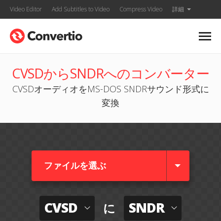
Video Editor
Add Subtitles to Video
Compress Video
詳細
CVSDからSNDRへのコンバーター
CVSDオーディオをMS-DOS SNDRサウンド形式に
変換
ファイルを選ぶ
CVSD
SNDR
に