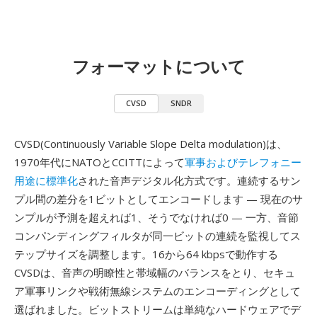
フォーマットについて
CVSD
SNDR
CVSD(Continuously Variable Slope Delta modulation)は、
1970年代にNATOとCCITTによって
軍事およびテレフォニー
用途に標準化
された音声デジタル化方式です。連続するサン
プル間の差分を1ビットとしてエンコードします — 現在のサ
ンプルが予測を超えれば1、そうでなければ0 — 一方、音節
コンパンディングフィルタが同一ビットの連続を監視してス
テップサイズを調整します。16から64 kbpsで動作する
CVSDは、音声の明瞭性と帯域幅のバランスをとり、セキュ
ア軍事リンクや戦術無線システムのエンコーディングとして
選ばれました。ビットストリームは単純なハードウェアでデ