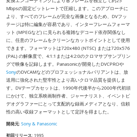
変換エンコーディングにより各フレームを独立して約25
Mbpsの固定ビットレートで圧縮します。このアプローチに
より、すべてのフレームが完全な画像となるため、DVフッ
テージは特に編集が容易であり、インターフレームフォーマ
ット (MPEGなど) に見られる複雑なデコード依存関係なし
に、任意のフレームをクリーンなカットポイントとして使用
できます。フォーマットは720x480 (NTSC) または720x576
(PAL) の解像度で、4:1:1または4:2:0のクロマサブサンプリン
グで映像を記録します。Panasonicが開発したDVCPROや
Sony
のDVCAMなどのプロフェッショナルバリアントは、放
送用に強化された堅牢性とより高いクロマ品質を提供しま
す。DVテープカセットは、1990年代後半から2000年代初頭
にかけて、独立系映画制作者、ジャーナリスト、イベントビ
デオグラファーにとって支配的な録画メディアとなり、信頼
性の高い収録フォーマットとして定評を得ました。
開発元
:
Sony & Panasonic
初回リリース
: 1995