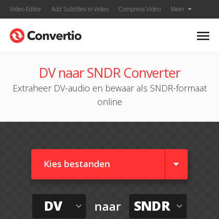
Video Editor
Add Subtitles to Video
Compress Video
Meer
DV naar SNDR Converter
Extraheer DV-audio en bewaar als SNDR-formaat
online
Kies bestanden
DV
SNDR
naar