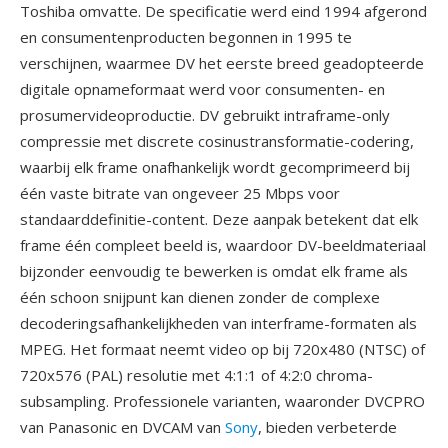
Toshiba omvatte. De specificatie werd eind 1994 afgerond
en consumentenproducten begonnen in 1995 te
verschijnen, waarmee DV het eerste breed geadopteerde
digitale opnameformaat werd voor consumenten- en
prosumervideoproductie. DV gebruikt intraframe-only
compressie met discrete cosinustransformatie-codering,
waarbij elk frame onafhankelijk wordt gecomprimeerd bij
één vaste bitrate van ongeveer 25 Mbps voor
standaarddefinitie-content. Deze aanpak betekent dat elk
frame één compleet beeld is, waardoor DV-beeldmateriaal
bijzonder eenvoudig te bewerken is omdat elk frame als
één schoon snijpunt kan dienen zonder de complexe
decoderingsafhankelijkheden van interframe-formaten als
MPEG. Het formaat neemt video op bij 720x480 (NTSC) of
720x576 (PAL) resolutie met 4:1:1 of 4:2:0 chroma-
subsampling. Professionele varianten, waaronder DVCPRO
van Panasonic en DVCAM van
Sony
, bieden verbeterde