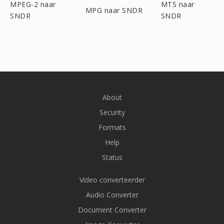
MPEG-2 naar
MTS naar
MPG naar SNDR
SNDR
SNDR
About
Security
Formats
Help
Status
Video converteerder
Audio Converter
Document Converter