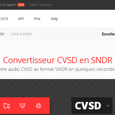
xt to Speech
Video Translator
OCR
API
Prix
Help
Excelle
VSD
CVSD à SNDR
Convertisseur CVSD en SNDR
otre audio CVSD au format SNDR en quelques secondes
CVSD