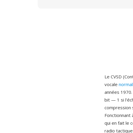
Le CVSD (Cont
vocale
normal
années 1970. 
bit — 1 si l'é
compression sy
Fonctionnant à
qui en fait le
radio tactique