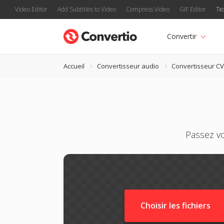
Video Editor
Add Subtitles to Video
Compress Video
GIF Editor
Te
Convertir
Accueil
Convertisseur audio
Convertisseur C
Passez v
Choisir les fichiers