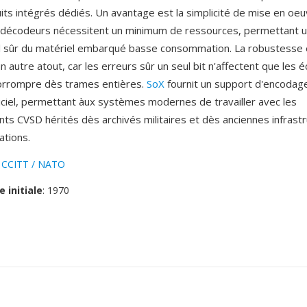
uits intégrés dédiés. Un avantage est la simplicité de mise en oe
 décodeurs nécessitent un minimum de ressources, permettant u
 sûr du matériel embarqué basse consommation. La robustesse 
n autre atout, car les erreurs sûr un seul bit n'affectent que les é
orrompre dès trames entières.
SoX
fournit un support d'encodag
ciel, permettant àux systèmes modernes de travailler avec les
ts CVSD hérités dès archivés militaires et dès anciennes infrast
tions.
:
CCITT / NATO
e initiale
: 1970