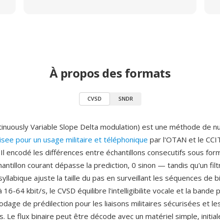
À propos des formats
CVSD
SNDR
inuously Variable Slope Delta modulation) est une méthode de n
isee pour un usage militaire et téléphonique
par l'OTAN et le CCI
Il encodé les différences entre échantillons consecutifs sous for
chantillon courant dépasse la prediction, 0 sinon — tandis qu'un fil
llabique ajuste la taille du pas en surveillant les séquences de bi
 16-64 kbit/s, le CVSD équilibre l'intelligibilite vocale et la bande
 codage de prédilection pour les liaisons militaires sécurisées et 
s. Le flux binaire peut être décode avec un matériel simple, initi