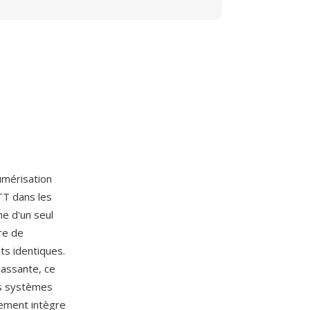
umérisation
TT dans les
me d'un seul
tre de
ts identiques.
 passante, ce
les systèmes
alement intègre