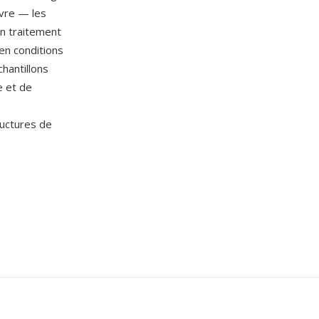
uvre — les
n traitement
en conditions
chantillons
e et de
ructures de