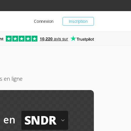
Connexion
Inscription
nt
10,220
avis sur
 en ligne
SNDR
en