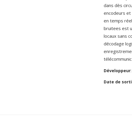
dans dès circ
encodeurs et
en temps réel
bruitees est u
locaux sans c
décodage logi
enregistremen
télécommunica
Développeur
Date de sorti