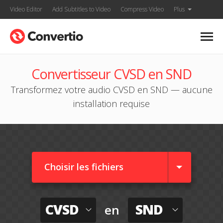
Video Editor
Add Subtitles to Video
Compress Video
Plus
Convertisseur CVSD en SND
Transformez votre audio CVSD en SND — aucune
installation requise
Choisir les fichiers
CVSD
SND
en