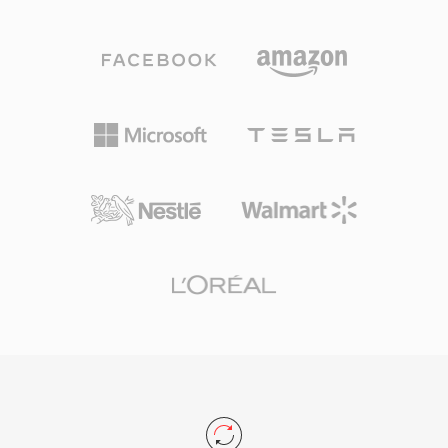
tipicamente compresi tra 768 kbps e 1,5 Mbps.
quantizzazione personalizzate. Il video
A differenza dei codec concorrenti che si
codificato con Xvid è tipicamente memorizzato
affidano a una modellazione psicoacustica
in contenitori AVI, sebbene possa essere
aggressiva, DTS assegna un budget dati più
incapsulato anche in MKV, MP4 e altri formati.
elevato a ciascun canale, preservando dettagli
Il codec ha ottenuto la certificazione per la
spaziali più fini e dinamiche a basso livello. Il
riproduzione su molti lettori DVD autonomi e
formato codifica l&#039;audio utilizzando
dispositivi multimediali che supportavano la
ADPCM a sottobande combinato con
riproduzione DivX, poichè entrambi i codec
quantizzazione vettoriale, producendo un
condividono lo standard MPEG-4 ASP
campo sonoro percettivamente ricco. La
sottostante. La disponibilità multipiattaforma
variante estesa, DTS-HD Master Audio,
su Windows, Linux, macOS e altri sistemi
aggiunge un livello di estensione lossless per
operativi, combinata con una natura
accuratezza bit-for-bit fino a 24 bit/192 kHz. I
completamente libera e open-source, ha reso
punti di forza includono un&#039;ampia
Xvid una pietra angolare della codifica video
adozione hardware tra ricevitori AV, console da
guidata dalla comunità. Sebbene H.264 e i
gioco e sistemi di infotainment automobilistici,
codec più recenti abbiano largamente