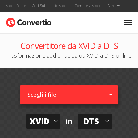
Video Editor
Add Subtitles to Video
Compress Video
Altro
Convertitore da XVID a DTS
Trasformazione audio rapida da XVID a DTS online
Scegli i file
XVID
DTS
in