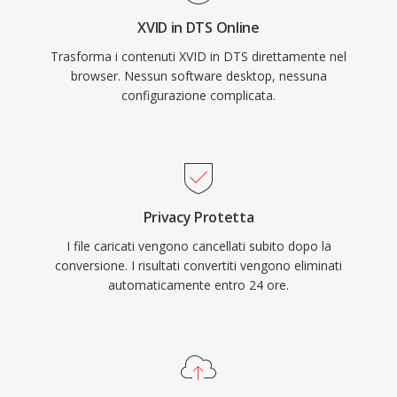
insieme a un robusto mascheramento degli
sostituito MPEG-4 ASP per le nuove codifiche,
XVID in DTS Online
errori che attenua piccoli difetti di disco o
Xvid resta in uso per la compatibilità con
Trasforma i contenuti XVID in DTS direttamente nel
streaming. Per chi lavora con contenuti
hardware più datato e nelle collezioni
browser. Nessun software desktop, nessuna
surround destinati a supporti fisici o streaming
multimediali legacy.
configurazione complicata.
di alta gamma, DTS rappresenta un percorso
consolidato dallo studio al salotto.
Privacy Protetta
I file caricati vengono cancellati subito dopo la
conversione. I risultati convertiti vengono eliminati
automaticamente entro 24 ore.