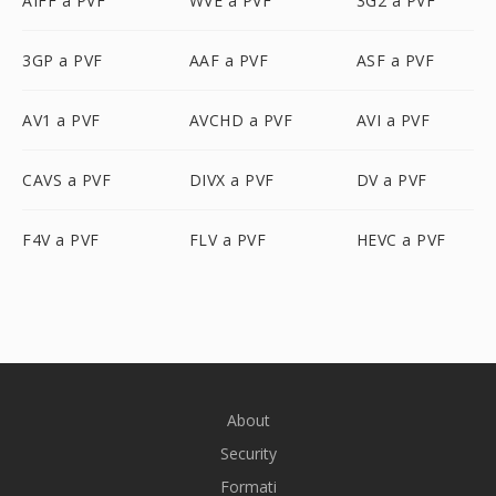
AIFF a PVF
WVE a PVF
3G2 a PVF
3GP a PVF
AAF a PVF
ASF a PVF
AV1 a PVF
AVCHD a PVF
AVI a PVF
CAVS a PVF
DIVX a PVF
DV a PVF
F4V a PVF
FLV a PVF
HEVC a PVF
About
Security
Formati