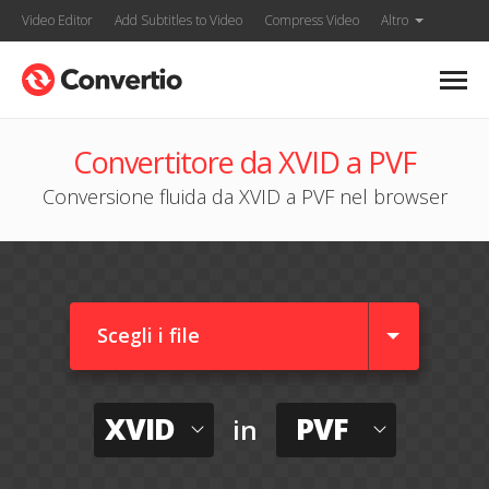
Video Editor
Add Subtitles to Video
Compress Video
Altro
Convertitore da XVID a PVF
Conversione fluida da XVID a PVF nel browser
Scegli i file
XVID
PVF
in