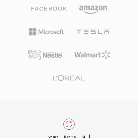
عدوانية، يخصص DTS ميزانية بيانات أعلى لكل قناة،
وأنظمة تشغيل أخرى، مقترناً بطبيعته المجانية
محافظاً على تفاصيل مكانية أدق وديناميكيات منخفضة
والمفتوحة المصدر بالكامل، Xvid ركيزة أساسية في
المستوى. يرمّز التنسيق الصوت باستخدام ADPCM
ترميز الفيديو المدفوع من المجتمع. رغم أن H.264
للنطاقات الفرعية مع التكميم المتجهي، مما ينتج حقلاً
والترميزات الأحدث حلت إلى حد كبير محل MPEG-4
صوتياً ثرياً إدراكياً. نسخته الممتدة، DTS-HD Master
ASP للترميز الجديد، يظل Xvid قيد الاستخدام للتوافق
Audio، تضيف طبقة بدون فقدان لدقة مطلقة تصل
مع العتاد القديم وفي مجموعات الوسائط القديمة.
إلى 24 بت/192 كيلوهرتز. من أبرز نقاط القوة
الاعتماد الواسع في أجهزة الاستقبال وأجهزة الألعاب
وأنظمة المعلومات والترفيه في السيارات، إلى جانب
إخفاء أخطاء قوي يخفي عيوب القرص أو البث
البسيطة. لأي شخص يعمل مع محتوى صوتي محيطي
مخصص للوسائط المادية أو البث عالي الجودة، يوفر
DTS مساراً مثبتاً من مزيج الاستوديو إلى غرفة
المعيشة.
XVID إلى DTS أونلاين