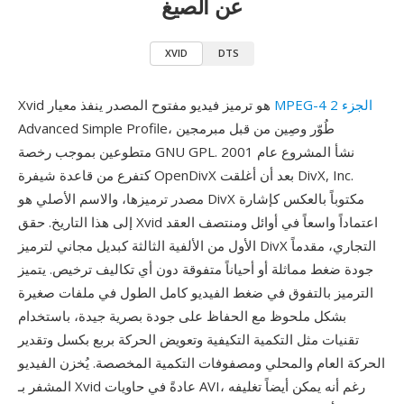
عن الصيغ
XVID
DTS
MPEG-4 الجزء 2
Xvid هو ترميز فيديو مفتوح المصدر ينفذ معيار
Advanced Simple Profile، طُوّر وصِين من قبل مبرمجين
متطوعين بموجب رخصة GNU GPL. نشأ المشروع عام 2001
كتفرع من قاعدة شيفرة OpenDivX بعد أن أغلقت DivX, Inc.
مصدر ترميزها، والاسم الأصلي هو DivX مكتوباً بالعكس كإشارة
إلى هذا التاريخ. حقق Xvid اعتماداً واسعاً في أوائل ومنتصف العقد
الأول من الألفية الثالثة كبديل مجاني لترميز DivX التجاري، مقدماً
جودة ضغط مماثلة أو أحياناً متفوقة دون أي تكاليف ترخيص. يتميز
الترميز بالتفوق في ضغط الفيديو كامل الطول في ملفات صغيرة
بشكل ملحوظ مع الحفاظ على جودة بصرية جيدة، باستخدام
تقنيات مثل التكمية التكيفية وتعويض الحركة بربع بكسل وتقدير
الحركة العام والمحلي ومصفوفات التكمية المخصصة. يُخزن الفيديو
المشفر بـ Xvid عادةً في حاويات AVI، رغم أنه يمكن أيضاً تغليفه