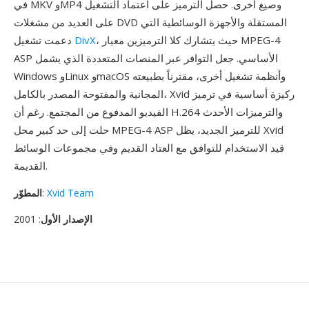
في MKV وMP4 وصيغ أخرى. حصل الترميز على اعتماد التشغيل
على العديد من مشغلات DVD المستقلة والأجهزة الوسائطية التي
، حيث يتشارك كلا الترميزين معيار MPEG-4
DivX
دعمت تشغيل
ASP الأساسي. جعل التوافر عبر المنصات المتعددة الذي يشمل
Windows وLinux وmacOS وأنظمة تشغيل أخرى، مقترناً بطبيعته
المجانية والمفتوحة المصدر بالكامل، Xvid ركيزة أساسية في ترميز
الفيديو المدفوع من المجتمع. رغم أن H.264 والترميزات الأحدث
حلت إلى حد كبير محل MPEG-4 ASP للترميز الجديد، يظل Xvid
قيد الاستخدام للتوافق مع العتاد القديم وفي مجموعات الوسائط
القديمة.
Xvid Team
:
المطوّر
الإصدار الأول
: 2001