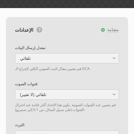
الإعدادات
متقدّمة
معدل إرسال البِتات:
تلقائي
قم بتعيين معدّل البت الصوتي الكلي لإخراج الـ DCA.
قنوات الصوت:
تلقائي (لا تغيير)
قم بتعيين عدد القنوات الصوتية. يكون هذا الإعداد أكثر فائدة عند اختزال
القنوات (على سبيل المثال، من 5.1 إلى ستيريو).
التردد: