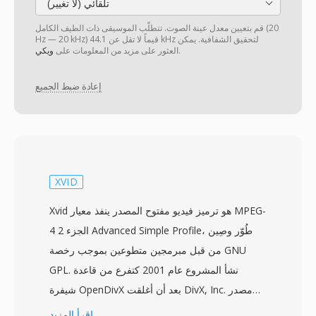
تلقائي (لا تغيير)
قم بتعيين معدل عينة الصوت. تتطلّب الموسيقى ذات الطيف الكامل (20
Hz — 20 kHz) قيماً لا تقل عن 44.1 kHz لتحقيق الشفافية. يمكن
.
العثور على مزيد من المعلومات على
ويكي
إعادة ضبط الجميع
XVID
Xvid هو ترميز فيديو مفتوح المصدر ينفذ معيار MPEG-
4 الجزء 2 Advanced Simple Profile، طُوّر وصِين
من قبل مبرمجين متطوعين بموجب رخصة GNU
GPL. نشأ المشروع عام 2001 كتفرع من قاعدة
شيفرة OpenDivX بعد أن أغلقت DivX, Inc. مصدر
ترميزها، والاسم الأصلي هو DivX مكتوباً بالعكس
اقرأ المزيد