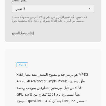
تغيير الحجم:
لا تغيير
قم بتعيين دقّة فيديو الإخراج عن طريق الاختيار من مجموعة محددة
مسبقًا من أكثر درجات الدقّة شيوعاً أو إدخال دقّة مخصّصة يدوياً.
إعادة ضبط الجميع
XVID
Xvid هو ترميز فيديو مفتوح المصدر ينفذ معيار MPEG-
4 الجزء 2 Advanced Simple Profile، طُوّر وصِين
من قبل مبرمجين متطوعين بموجب رخصة GNU
GPL. نشأ المشروع عام 2001 كتفرع من قاعدة
شيفرة OpenDivX بعد أن أغلقت DivX, Inc. مصدر