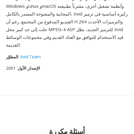
Windows وLinux وmacOS وأنظمة تشغيل أخرى، مقترناً بطبيعته
المجانية والمفتوحة المصدر بالكامل، Xvid ركيزة أساسية في ترميز
الفيديو المدفوع من المجتمع. رغم أن H.264 والترميزات الأحدث
حلت إلى حد كبير محل MPEG-4 ASP للترميز الجديد، يظل Xvid
قيد الاستخدام للتوافق مع العتاد القديم وفي مجموعات الوسائط
القديمة.
Xvid Team
:
المطوّر
الإصدار الأول
: 2001
أسئلة مكررة