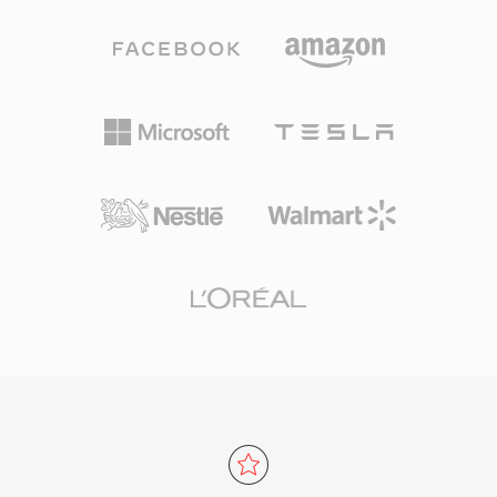
المتعددة الذي يشمل Windows وLinux وmacOS
للتزامن. استُخدمت الصيغة على نطاق واسع طوال
وأنظمة تشغيل أخرى، مقترناً بطبيعته المجانية
التسعينيات والعقد الأول من الألفية الثالثة لتخزين
والمفتوحة المصدر بالكامل، Xvid ركيزة أساسية في
الفيديو الرقمي على الحواسيب الشخصية، وظهرت
ترميز الفيديو المدفوع من المجتمع. رغم أن H.264
في كل شيء من نسخ Video CD واستخراجات DVD
والترميزات الأحدث حلت إلى حد كبير محل MPEG-4
إلى تسجيلات التلفزيون الرقمي الملتقطة ببطاقات
ASP للترميز الجديد، يظل Xvid قيد الاستخدام للتوافق
ترميز عتادية. تحتوي ملفات MPG المشفرة بـ MPEG-
مع العتاد القديم وفي مجموعات الوسائط القديمة.
1 عادةً على فيديو بدقة 352x240 (NTSC) أو
352x288 (PAL) بمعدلات بت حوالي 1.5 ميغابت في
الثانية، بينما تدعم ملفات MPG المشفرة بـ MPEG-2
دقة أعلى تصل إلى الوضوح الكامل. يفترض هيكل
تدفق البرنامج وسيلة تخزين موثوقة نسبياً، على عكس
متغير تدفق النقل المصمم للبث، مما يجعله فعالاً
للتشغيل القائم على الملفات دون حمل حزم استعادة
الأخطاء. التوافق الواسع هو أحد نقاط القوة الدائمة
للصيغة، حيث يمكن لأي مشغل وسائط تقريباً عبر
جميع أنظمة التشغيل فك تشفير هذه الملفات دون