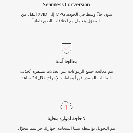
Seamless Conversion
تثبيت ترميزات إضافية. يستمر مصادفة MPG في
انتقل من XVID إلى MPG بدون حلّ وسط في الجودة.
محتوى الفيديو المؤرشف وتسجيلات المراقبة وسير
المحوّل يتعامل مع اختلافات الصيغ تلقائياً.
عمل الفيديو الرقمي القديمة.
معالجة آمنة
تتم معالجة جميع الرفوعات عبر اتصالات مشفرة. تُحذف
الملفات المصدر فوراً وملفات الإخراج خلال 24 ساعة.
لا حاجة لموارد محلية
يتم التحويل بواسطة بنيتنا السحابية. جهازك حر بينما يتحوّل