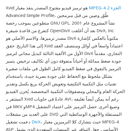
MPEG-4 الجزء 2
Xvid هو ترميز فيديو مفتوح المصدر ينفذ معيار
Advanced Simple Profile، طُوّر وصِين من قبل مبرمجين
متطوعين بموجب رخصة GNU GPL. نشأ المشروع عام 2001
كتفرع من قاعدة شيفرة OpenDivX بعد أن أغلقت DivX, Inc.
مصدر ترميزها، والاسم الأصلي هو DivX مكتوباً بالعكس كإشارة
إلى هذا التاريخ. حقق Xvid اعتماداً واسعاً في أوائل ومنتصف العقد
الأول من الألفية الثالثة كبديل مجاني لترميز DivX التجاري، مقدماً
جودة ضغط مماثلة أو أحياناً متفوقة دون أي تكاليف ترخيص. يتميز
الترميز بالتفوق في ضغط الفيديو كامل الطول في ملفات صغيرة
بشكل ملحوظ مع الحفاظ على جودة بصرية جيدة، باستخدام
تقنيات مثل التكمية التكيفية وتعويض الحركة بربع بكسل وتقدير
الحركة العام والمحلي ومصفوفات التكمية المخصصة. يُخزن الفيديو
المشفر بـ Xvid عادةً في حاويات AVI، رغم أنه يمكن أيضاً تغليفه
في MKV وMP4 وصيغ أخرى. حصل الترميز على اعتماد التشغيل
على العديد من مشغلات DVD المستقلة والأجهزة الوسائطية التي
، حيث يتشارك كلا الترميزين معيار MPEG-4
DivX
دعمت تشغيل
ASP الأساسي. جعل التوافر عبر المنصات المتعددة الذي يشمل