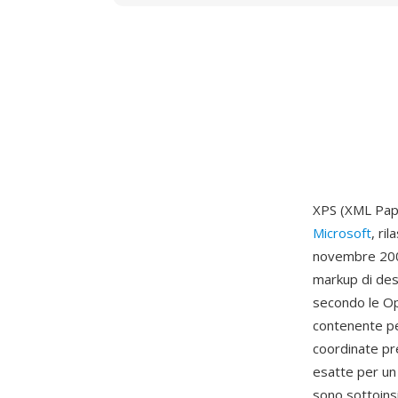
XPS (XML Pape
Microsoft
, ri
novembre 2006
markup di des
secondo le Op
contenente per
coordinate pr
esatte per un 
sono sottoinsi