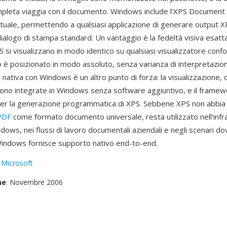
pleta viaggia con il documento. Windows include l'XPS Document
tuale, permettendo a qualsiasi applicazione di generare output 
 dialogo di stampa standard. Un vantaggio è la fedeltà visiva esatt
 si visualizzano in modo identico su qualsiasi visualizzatore con
 è posizionato in modo assoluto, senza varianza di interpretazio
 nativa con Windows è un altro punto di forza: la visualizzazione,
no integrate in Windows senza software aggiuntivo, e il framew
per la generazione programmatica di XPS. Sebbene XPS non abbia
PDF
come formato documento universale, resta utilizzato nell'infra
ows, nei flussi di lavoro documentali aziendali e negli scenari do
indows fornisce supporto nativo end-to-end.
:
Microsoft
ne
: Novembre 2006