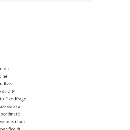
to da
0 nel
tilizza
o su ZIP
nto FixedPage
sizionato a
coordinate
ssarie: i font
pecifica di