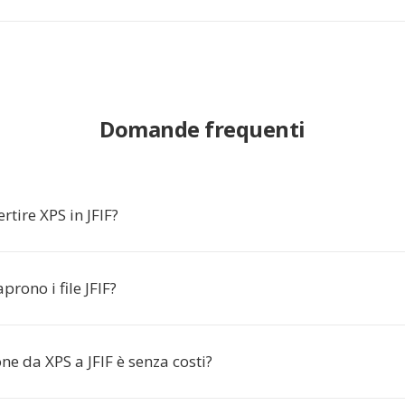
Domande frequenti
rtire XPS in JFIF?
prono i file JFIF?
ne da XPS a JFIF è senza costi?