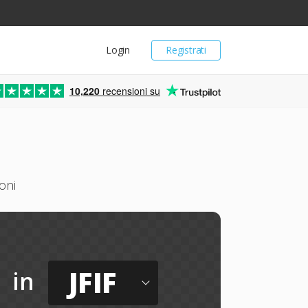
Login
Registrati
10,220
recensioni su
oni
JFIF
in