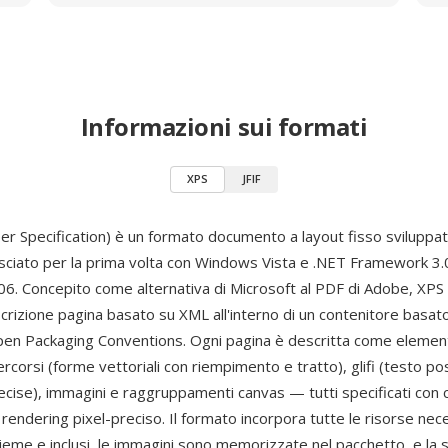
Informazioni sui formati
XPS
JFIF
r Specification) è un formato documento a layout fisso sviluppa
lasciato per la prima volta con Windows Vista e .NET Framework 3.
. Concepito come alternativa di Microsoft al PDF di Adobe, XPS u
crizione pagina basato su XML all'interno di un contenitore basat
en Packaging Conventions. Ogni pagina è descritta come eleme
corsi (forme vettoriali con riempimento e tratto), glifi (testo po
ecise), immagini e raggruppamenti canvas — tutti specificati con 
rendering pixel-preciso. Il formato incorpora tutte le risorse nece
eme e inclusi, le immagini sono memorizzate nel pacchetto, e la s