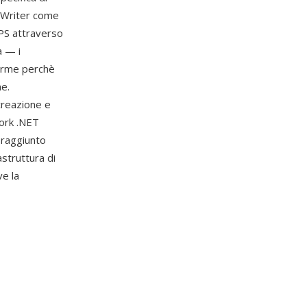
 Writer come
XPS attraverso
a — i
forme perchè
ne.
 creazione e
ork .NET
 raggiunto
struttura di
ve la