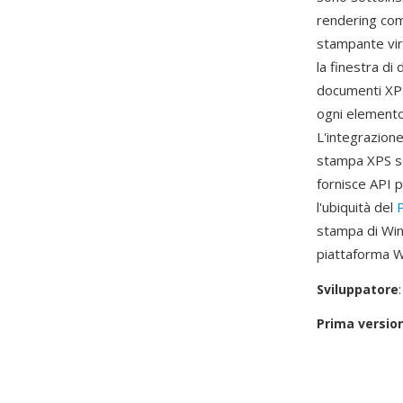
rendering com
stampante vir
la finestra di
documenti XPS
ogni elemento
L'integrazione
stampa XPS so
fornisce API 
l'ubiquità del
stampa di Wind
piattaforma W
Sviluppatore
Prima versio