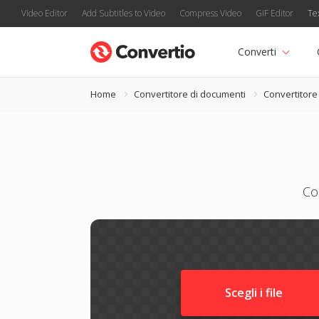
Video Editor
Add Subtitles to Video
Compress Video
GIF Editor
Te
Converti
Home
Convertitore di documenti
Convertitore
Co
Scegli i file