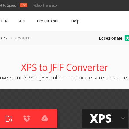
xt to Speech
Video Translator
OCR
API
Prezziminuti
Help
Eccezionale
 XPS
XPS a JFIF
XPS to JFIF Converter
nversione XPS in JFIF online — veloce e senza installazi
XPS