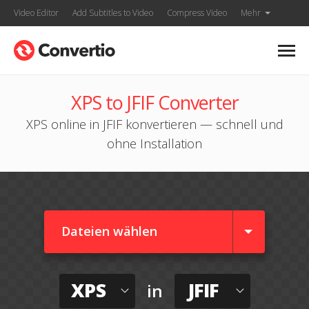
Video Editor
Add Subtitles to Video
Compress Video
Mehr
XPS to JFIF Converter
XPS online in JFIF konvertieren — schnell und
ohne Installation
Dateien wählen
XPS
JFIF
in