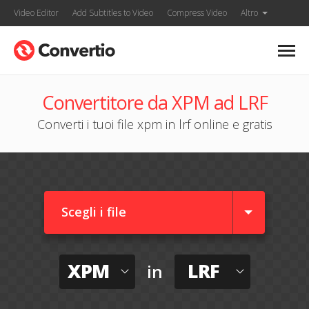
Video Editor
Add Subtitles to Video
Compress Video
Altro
Convertitore da XPM ad LRF
Converti i tuoi file xpm in lrf online e gratis
Scegli i file
XPM
LRF
in