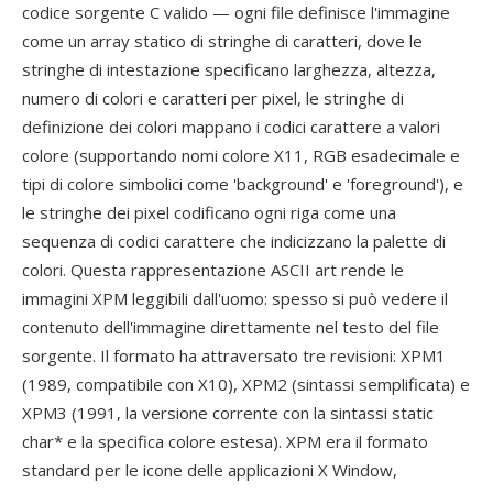
codice sorgente C valido — ogni file definisce l'immagine
come un array statico di stringhe di caratteri, dove le
stringhe di intestazione specificano larghezza, altezza,
numero di colori e caratteri per pixel, le stringhe di
definizione dei colori mappano i codici carattere a valori
colore (supportando nomi colore X11, RGB esadecimale e
tipi di colore simbolici come 'background' e 'foreground'), e
le stringhe dei pixel codificano ogni riga come una
sequenza di codici carattere che indicizzano la palette di
colori. Questa rappresentazione ASCII art rende le
immagini XPM leggibili dall'uomo: spesso si può vedere il
contenuto dell'immagine direttamente nel testo del file
sorgente. Il formato ha attraversato tre revisioni: XPM1
(1989, compatibile con X10), XPM2 (sintassi semplificata) e
XPM3 (1991, la versione corrente con la sintassi static
char* e la specifica colore estesa). XPM era il formato
standard per le icone delle applicazioni X Window,