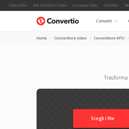
Video Editor
Add Subtitles to Video
Compress Video
GIF Editor
Te
Converti
Home
Convertitore video
Convertitore WTV
Trasforma 
Scegli i file