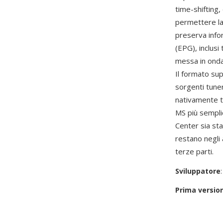
time-shifting
permettere la 
preserva info
(EPG), inclusi
messa in onda 
Il formato sup
sorgenti tuner
nativamente 
MS più sempli
Center sia st
restano negli 
terze parti.
Sviluppatore
Prima versio