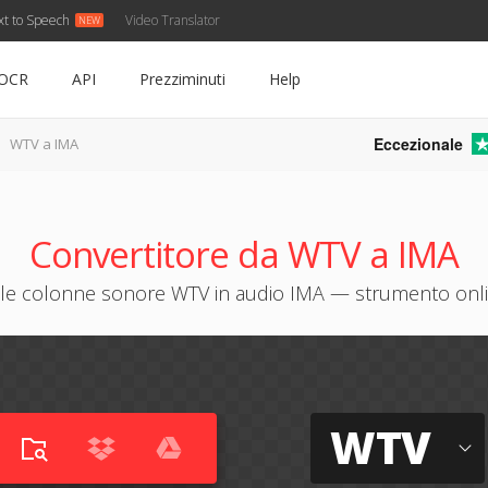
xt to Speech
Video Translator
OCR
API
Prezziminuti
Help
Eccezionale
WTV a IMA
Convertitore da WTV a IMA
le colonne sonore WTV in audio IMA — strumento onli
WTV