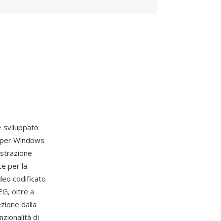
 sviluppato
k per Windows
istrazione
e per la
deo codificato
G, oltre a
ezione dalla
nzionalità di