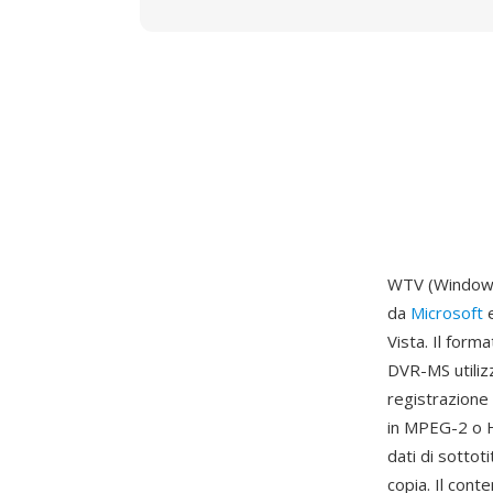
WTV (Windows 
da
Microsoft
e
Vista. Il form
DVR-MS utiliz
registrazione 
in MPEG-2 o H
dati di sottot
copia. Il cont