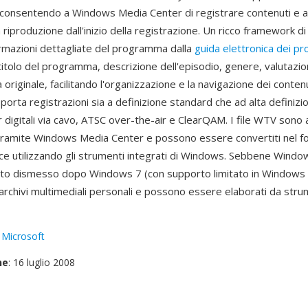
, consentendo a Windows Media Center di registrare contenuti e 
riproduzione dall'inizio della registrazione. Un ricco framework d
rmazioni dettagliate del programma dalla
guida elettronica dei p
 titolo del programma, descrizione dell'episodio, genere, valutazio
originale, facilitando l'organizzazione e la navigazione dei contenut
porta registrazioni sia a definizione standard che ad alta definizi
 digitali via cavo, ATSC over-the-air e ClearQAM. I file WTV sono a
tramite Windows Media Center e possono essere convertiti nel 
ce utilizzando gli strumenti integrati di Windows. Sebbene Wind
ato dismesso dopo Windows 7 (con supporto limitato in Windows 8
archivi multimediali personali e possono essere elaborati da stru
:
Microsoft
ne
: 16 luglio 2008