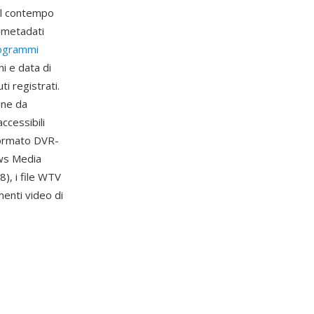
al contempo
i metadati
rogrammi
ni e data di
i registrati.
one da
ccessibili
formato DVR-
ows Media
), i file WTV
menti video di