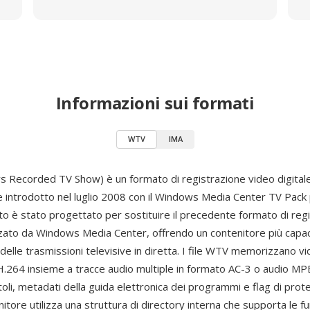
Informazioni sui formati
WTV
IMA
Recorded TV Show) è un formato di registrazione video digitale
 introdotto nel luglio 2008 con il Windows Media Center TV Pac
ato è stato progettato per sostituire il precedente formato di reg
zato da Windows Media Center, offrendo un contenitore più capac
delle trasmissioni televisive in diretta. I file WTV memorizzano vi
.264 insieme a tracce audio multiple in formato AC-3 o audio MPE
itoli, metadati della guida elettronica dei programmi e flag di prot
enitore utilizza una struttura di directory interna che supporta le fu