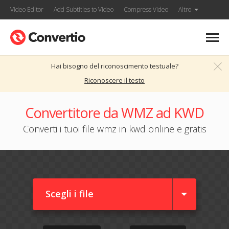
Video Editor
Add Subtitles to Video
Compress Video
Altro
Hai bisogno del riconoscimento testuale?
Riconoscere il testo
Convertitore da WMZ ad KWD
Converti i tuoi file wmz in kwd online e gratis
Scegli i file