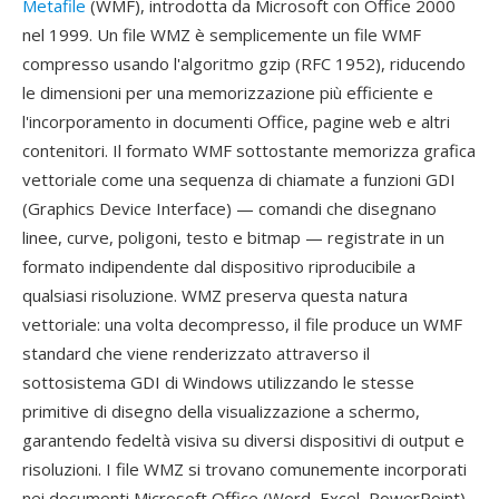
Metafile
(WMF), introdotta da Microsoft con Office 2000
nel 1999. Un file WMZ è semplicemente un file WMF
compresso usando l'algoritmo gzip (RFC 1952), riducendo
le dimensioni per una memorizzazione più efficiente e
l'incorporamento in documenti Office, pagine web e altri
contenitori. Il formato WMF sottostante memorizza grafica
vettoriale come una sequenza di chiamate a funzioni GDI
(Graphics Device Interface) — comandi che disegnano
linee, curve, poligoni, testo e bitmap — registrate in un
formato indipendente dal dispositivo riproducibile a
qualsiasi risoluzione. WMZ preserva questa natura
vettoriale: una volta decompresso, il file produce un WMF
standard che viene renderizzato attraverso il
sottosistema GDI di Windows utilizzando le stesse
primitive di disegno della visualizzazione a schermo,
garantendo fedeltà visiva su diversi dispositivi di output e
risoluzioni. I file WMZ si trovano comunemente incorporati
nei documenti Microsoft Office (Word, Excel, PowerPoint),