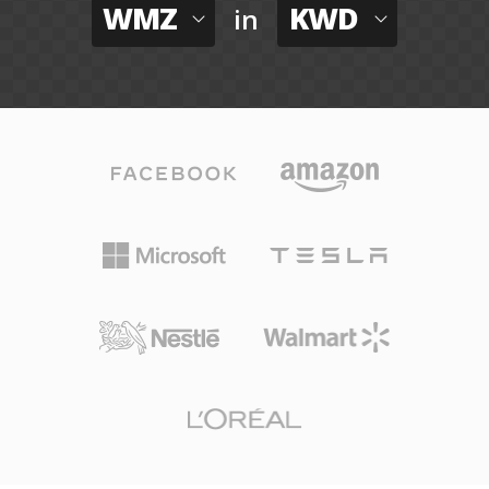
WMZ
KWD
in