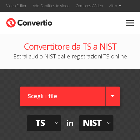
Video Editor
Add Subtitles to Video
Compress Video
Altro
Convertitore da TS a NIST
Estrai audio NIST dalle registrazioni TS online
Scegli i file
TS
NIST
in