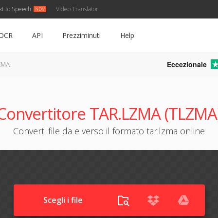
xt to Speech
Video Translator
OCR
API
Prezziminuti
Help
Eccezionale
LZMA
Convertitore TAR.LZMA (TLZMA
Converti file da e verso il formato tar.lzma online
Scegli i file