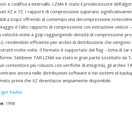
kov e codifica a intervallo. LZMA è stato il predecessore dell'al
mati XZ e 7Z. I rapporti di compressione superano significativame
ili a bzip2 offrendo al contempo una decompressione notevolm
ntaggio è l'alto rapporto di compressione con estrazione veloce
velocità vicine a gzip raggiungendo densità di compressione pr
ip2, rendendolo efficiente per archivi di distribuzione che vengon
stratti molte volte. Il formato è supportato dal flag --lzma di tar 
taforme. Sebbene TAR.LZMA sia stato in gran parte sostituito da 
n contenitore più robusto con verifiche di integrità), gli archivi 
ncontrano ancora nelle distribuzioni software e nei sistemi di back
ormato prima che XZ diventasse ampiamente disponibile.
:
Igor Pavlov
ne
: 1998