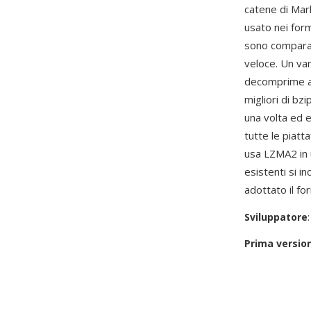
catene di Mar
usato nei for
sono comparab
veloce. Un va
decomprime a 
migliori di bz
una volta ed e
tutte le piat
usa LZMA2 in u
esistenti si i
adottato il f
Sviluppatore
Prima versio