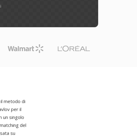
i
il metodo di
lov per il
in un singolo
 matching del
asata su