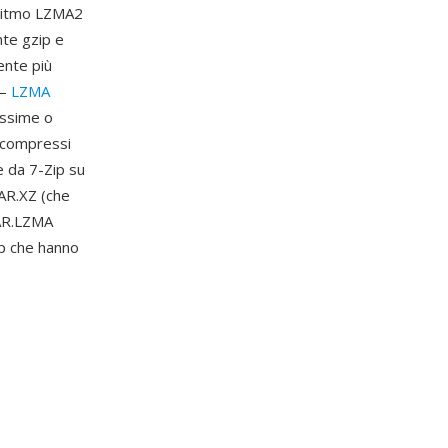
goritmo LZMA2
nte gzip e
ente più
 —
LZMA
ossime o
o compressi
e da 7-Zip su
TAR.XZ (che
TAR.LZMA
up che hanno