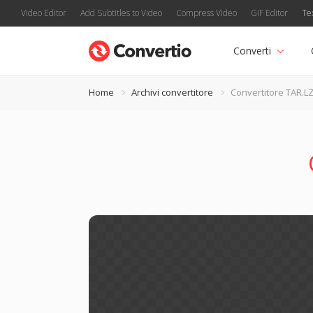
Video Editor
Add Subtitles to Video
Compress Video
GIF Editor
Te
Converti
Home
Archivi convertitore
Convertitore TAR.