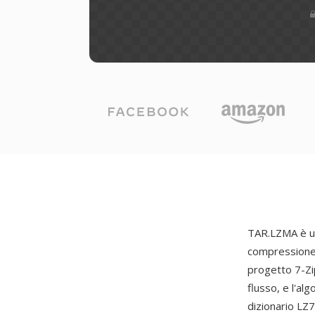
TAR.LZMA è un
compressione 
progetto 7-Zip
flusso, e l'a
dizionario LZ7