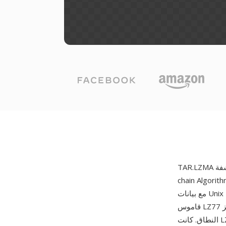
c) التي طورها إيغور بافلوف لمشروع 7-Zip حوالي عام 1998. تربط طبقة TAR الملفات
مع بيانات Unix الوصفية في تدفق واحد، وتضغطه خوارزمية LZMA باستخدام مزيج متطور من مطابقة
قاموس LZ77 بقواميس كبيرة (حتى 4 غيغابايت)، ونمذجة احتمالية قائمة على سلاسل ماركوف، وترميز
النطاق. كانت LZMA سلف خوارزمية LZMA2 المستخدمة في تنسيقي XZ و7Z. تتجاوز نسب الضغط