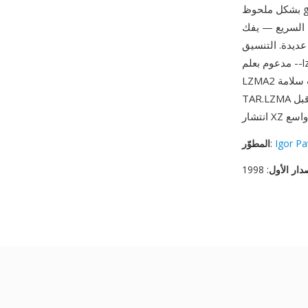
بشكل ملحوظ gzip وتقارب bzip2 مع توفير فك ضغط أسرع بكثير. من أبرز مزاياه نسبة الضغط العالية مع
عديدة. التنسيق
مدعوم بعلم --lzma في tar وبواسطة 7-Zip عبر جميع المنصات. بينما خلفت TAR.XZ (التي تستخدم
LZMA2 في حاوية أكثر متانة مع فحوصات سلامة) تنسيق TAR.LZMA إلى حد كبير، لا تزال أرشيفات
TAR.LZMA الموجودة تُصادف في توزيعات البرامج وأنظمة النسخ الاحتياطي التي اعتمدت التنسيق قبل
Igor Pa
:
المطوّر
دار الأول
: 1998