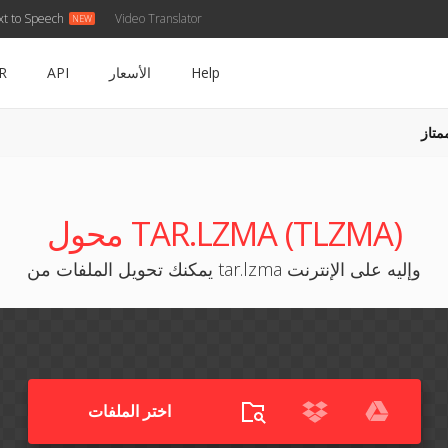
xt to Speech
Video Translator
Help
الأسعار
API
R
متاز
محول TAR.LZMA (TLZMA)
يمكنك تحويل الملفات من tar.lzma وإليه على الإنترنت
اختر الملفات