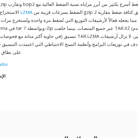
الضغط بسرعات قريبة من gzip مع تحقيق كثافة ضغط مقاربة لـ bzip2
LZMA
الاستخراج السريع — يفك
مما يجعله فعالاً لأرشيفات التوزيع التي تُضغط مرة واحدة وتُستخرج مرات 
انتشار XZ على نطاق واسع.
vlov
الإص