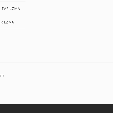
TAR.LZO إلى TAR.LZMA
TBZ2 إلى LZMA
(107 الأصوات)