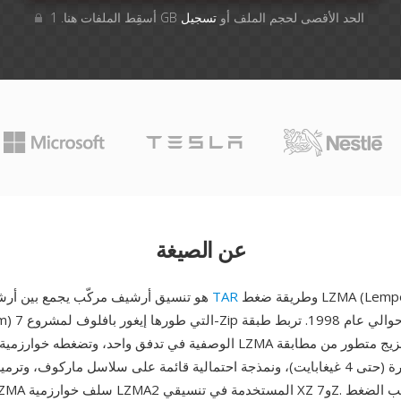
أسقِط الملفات هنا. 1 GB الحد الأقصى لحجم الملف أو
تسجيل
عن الصيغة
وطريقة ضغط LZMA (Lempel-Ziv-Markov
TAR
TAR.LZMA هو تنسيق أرشيف مركّب يجمع بين أرشفة
hain Algorithm