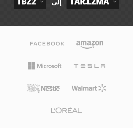
TBZ2
TAR.LZMA
إلى