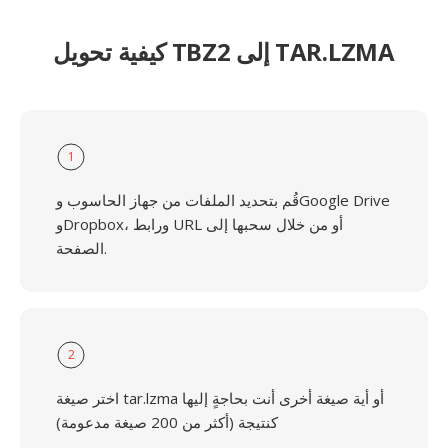
كيفية تحويل TBZ2 إلى TAR.LZMA
1
قُم بتحديد الملفات من جهاز الحاسوب وGoogle Drive
وDropbox، ورابط URL أو من خلال سحبها إلى
الصفحة.
2
اختر صيغة tar.lzma أو أية صيغة أخرى أنت بحاجةٍ إليها
كنتيجة (أكثر من 200 صيغة مدعومة)