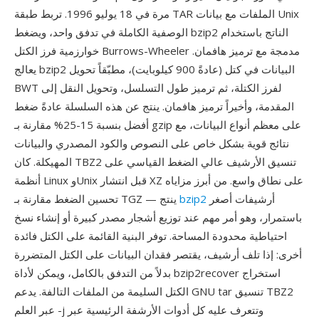
مرة في 18 يوليو 1996. تربط طبقة TAR الملفات مع بيانات Unix
الوصفية الكاملة في تدفق واحد، ويضغط bzip2 الناتج باستخدام
خوارزمية فرز الكتل Burrows-Wheeler مدمجة مع ترميز هافمان.
يعالج bzip2 البيانات في كتل (عادةً 900 كيلوبايت)، مطبّقاً تحويل
BWT لفرز الكتلة، ثم ترميز طول التسلسل، وتحويل النقل إلى
المقدمة، وأخيراً ترميز هافمان. ينتج عن هذه السلسلة عادةً ضغط
أفضل بنسبة 15-25% مقارنة بـ gzip على معظم أنواع البيانات، مع
نتائج قوية بشكل خاص على النصوص والكود المصدري والبيانات
المهيكلة. كان TBZ2 تنسيق الأرشيف عالي الضغط القياسي على
أنظمة Linux وUnix قبل انتشار XZ على نطاق واسع. من أبرز مزاياه
أرشيفات أصغر
bzip2
تحسين الضغط مقارنة بـ TGZ — ينتج
باستمرار، وهو أمر مهم عند توزيع أشجار مصدر كبيرة أو إنشاء نسخ
احتياطية محدودة المساحة. توفر البنية القائمة على الكتل فائدة
أخرى: إذا تلف أرشيف، يقتصر فقدان البيانات على الكتل المتضررة
بدلاً من التدفق بالكامل، ويمكن لأداة bzip2recover استخراج
الكتل السليمة من الملفات التالفة. يدعم GNU tar تنسيق TBZ2
عبر العلم -j وتتعرف عليه كل أدوات الأرشفة الرئيسية عبر