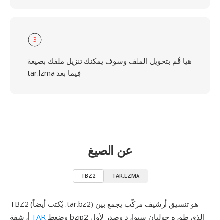
3
هيا قُم بتحويل الملف وسوف يمكنك تنزيل ملفك بصيغة
tar.lzma فِيما بعد
عن الصيغ
TBZ2
TAR.LZMA
TBZ2 (يُكتب أيضاً .tar.bz2) هو تنسيق أرشيف مركّب يجمع بين
وضغط bzip2 الذي طوره جوليان سيوارد وصدر لأول
TAR
أرشفة