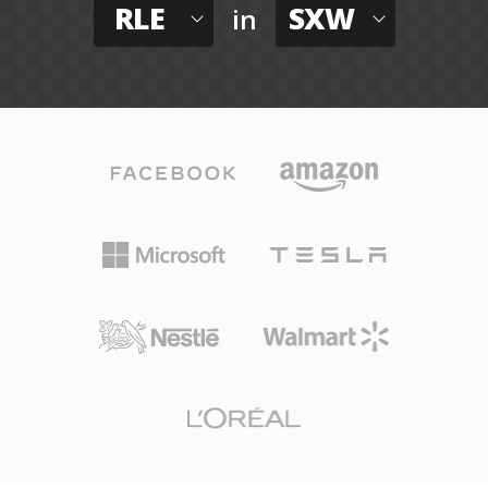
RLE
SXW
in