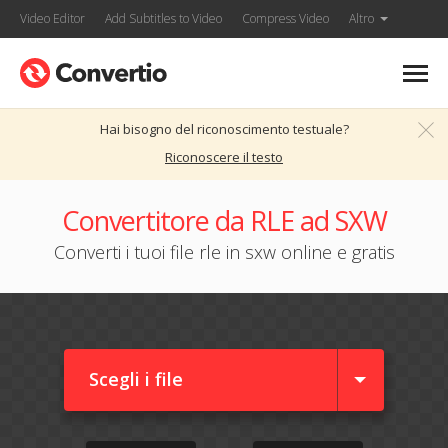
Video Editor
Add Subtitles to Video
Compress Video
Altro
Hai bisogno del riconoscimento testuale?
Riconoscere il testo
Convertitore da RLE ad SXW
Converti i tuoi file rle in sxw online e gratis
Scegli i file