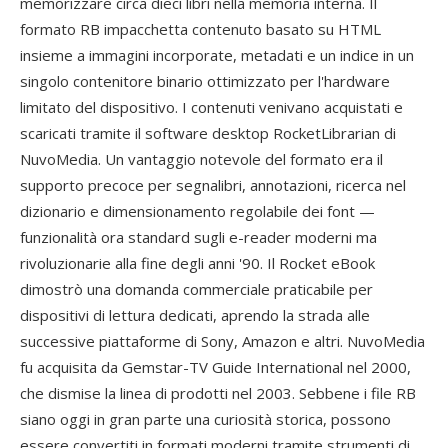
memorizzare circa dieci libri nella memoria interna. Il
formato RB impacchetta contenuto basato su HTML
insieme a immagini incorporate, metadati e un indice in un
singolo contenitore binario ottimizzato per l'hardware
limitato del dispositivo. I contenuti venivano acquistati e
scaricati tramite il software desktop RocketLibrarian di
NuvoMedia. Un vantaggio notevole del formato era il
supporto precoce per segnalibri, annotazioni, ricerca nel
dizionario e dimensionamento regolabile dei font —
funzionalità ora standard sugli e-reader moderni ma
rivoluzionarie alla fine degli anni '90. Il Rocket eBook
dimostrò una domanda commerciale praticabile per
dispositivi di lettura dedicati, aprendo la strada alle
successive piattaforme di Sony, Amazon e altri. NuvoMedia
fu acquisita da Gemstar-TV Guide International nel 2000,
che dismise la linea di prodotti nel 2003. Sebbene i file RB
siano oggi in gran parte una curiosità storica, possono
essere convertiti in formati moderni tramite strumenti di