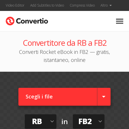
Video Editor
Add Subtitles to Video
Compress Video
Altro
Convertitore da RB a FB2
Converti Rocket eBook in FB2 — gratis,
istantaneo, online
Scegli i file
RB
FB2
in