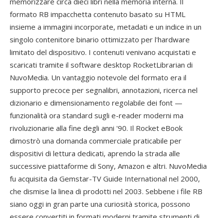
memorizzare circa dieci libri nella memoria interna. Il
formato RB impacchetta contenuto basato su HTML
insieme a immagini incorporate, metadati e un indice in un
singolo contenitore binario ottimizzato per l'hardware
limitato del dispositivo. I contenuti venivano acquistati e
scaricati tramite il software desktop RocketLibrarian di
NuvoMedia. Un vantaggio notevole del formato era il
supporto precoce per segnalibri, annotazioni, ricerca nel
dizionario e dimensionamento regolabile dei font —
funzionalità ora standard sugli e-reader moderni ma
rivoluzionarie alla fine degli anni '90. Il Rocket eBook
dimostrò una domanda commerciale praticabile per
dispositivi di lettura dedicati, aprendo la strada alle
successive piattaforme di Sony, Amazon e altri. NuvoMedia
fu acquisita da Gemstar-TV Guide International nel 2000,
che dismise la linea di prodotti nel 2003. Sebbene i file RB
siano oggi in gran parte una curiosità storica, possono
essere convertiti in formati moderni tramite strumenti di