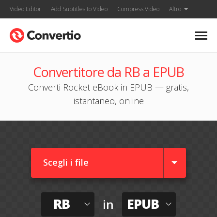
Video Editor
Add Subtitles to Video
Compress Video
Altro
Convertitore da RB a EPUB
Converti Rocket eBook in EPUB — gratis,
istantaneo, online
Scegli i file
RB
EPUB
in