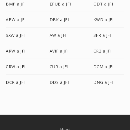
BMP a JFI
EPUB a JFI
ODT a JFI
ABW a JFI
DBK a JFI
KWD a JFI
SXW a JFI
AW a JFI
3FR a JFI
ARW a JFI
AVIF a JFI
CR2 a JFI
CRW a JFI
CUR a JFI
DCM a JFI
DCR a JFI
DDS a JFI
DNG a JFI
About