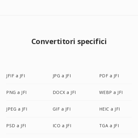
Convertitori specifici
JFIF a JFI
JPG a JFI
PDF a JFI
PNG a JFI
DOCX a JFI
WEBP a JFI
JPEG a JFI
GIF a JFI
HEIC a JFI
PSD a JFI
ICO a JFI
TGA a JFI