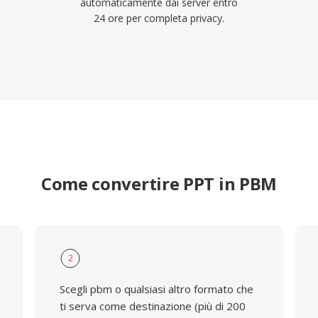
automaticamente dai server entro
24 ore per completa privacy.
Come convertire PPT in PBM
2
Scegli pbm o qualsiasi altro formato che
ti serva come destinazione (più di 200