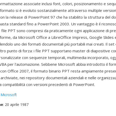
ormattazione associate inclusi font, colori, posizionamento e seq
 formato si è evoluto sostanzialmente attraverso multiple versioni
on la release di PowerPoint 97 che ha stabilito la struttura del 
asta standard fino a PowerPoint 2003. Un vantaggio è il riconos
i file PPT sono compresi da praticamente ogni applicazione di pr
taforme, da Microsoft Office a LibreOffice Impress, Google Slides 
ndolo uno dei formati documentali più portabili mai creati. Il set d
tro punto di forza: i file PPT supportano master di diapositive co
rsonalizzate con sequenze temporali, multimedia incorporato, ogge
BA per l'automazione. Sebbene Microsoft abbia introdotto il fo
con Office 2007, il formato binario PPT resta ampiamente presen
archiviate, nei repository documentali aziendali e nelle organizza
 compatibilità con versioni precedenti di PowerPoint.
:
Microsoft
ne
: 20 aprile 1987