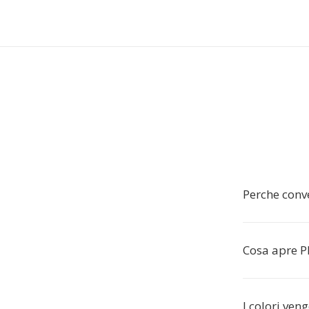
Perche conv
Cosa apre 
I colori ven