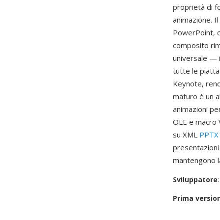
proprietà di f
animazione. Il
PowerPoint, c
composito rim
universale — 
tutte le piat
Keynote, rende
maturo è un al
animazioni pe
OLE e macro V
su XML
PPTX
presentazioni 
mantengono la
Sviluppatore
Prima versio