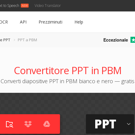
xt to Speech
Video Translator
OCR
API
Prezziminuti
Help
Eccezionale
re PPT
PPT a PBM
Convertitore PPT in PBM
Converti diapositive PPT in PBM bianco e nero — gratis
PPT