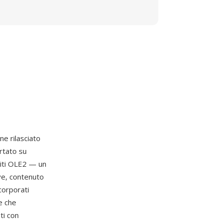
ne rilasciato
rtato su
iti OLE2 — un
ve, contenuto
ncorporati
e che
ti con