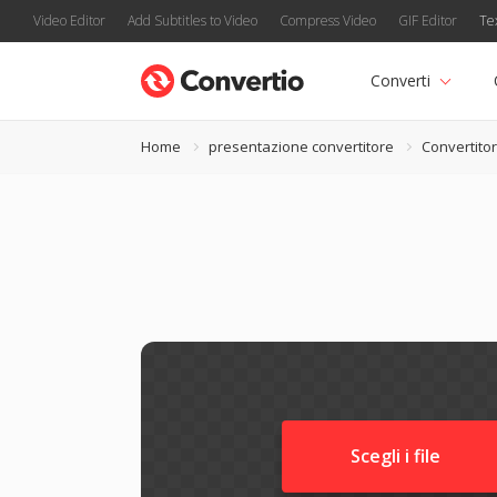
Video Editor
Add Subtitles to Video
Compress Video
GIF Editor
Te
Converti
Home
presentazione convertitore
Convertito
Scegli i file