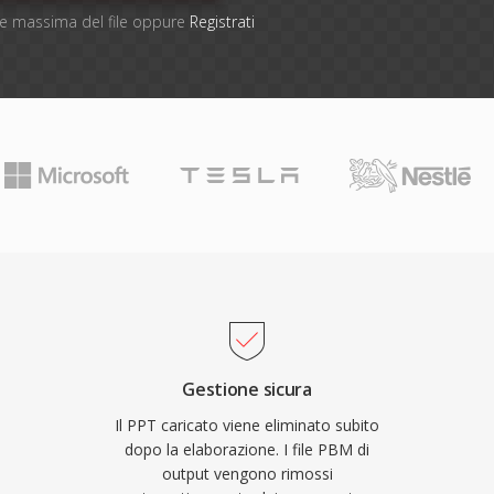
one massima del file oppure
Registrati
Gestione sicura
Il PPT caricato viene eliminato subito
dopo la elaborazione. I file PBM di
output vengono rimossi