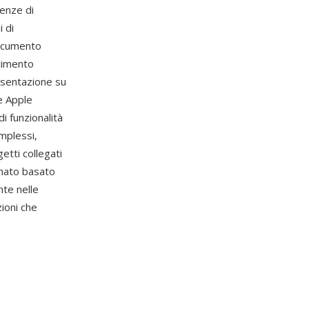
uenze di
 di
documento
cimento
esentazione su
e Apple
i funzionalità
mplessi,
tti collegati
rmato basato
te nelle
zioni che