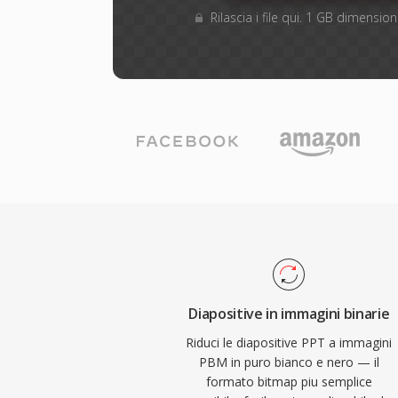
Rilascia i file qui. 1 GB dimensi
Diapositive in immagini binarie
Riduci le diapositive PPT a immagini
PBM in puro bianco e nero — il
formato bitmap piu semplice