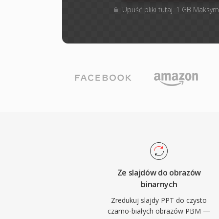
Upuść pliki tutaj. 1 GB Maksym
Ze slajdów do obrazów
binarnych
Zredukuj slajdy PPT do czysto
czarno-białych obrazów PBM —