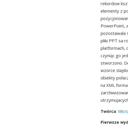
rekordow kszt
elementy z po
pozycjonowani
PowerPoint, 
pozostawala 
pliki PPT sa 
platformach, 
czyniąc go je
stworzono. Doj
wzorce slajd
obiekty połac
na XML form
zarchiwizowan
utrzymujacyc
Twórca
:
Micro
Pierwsze wy