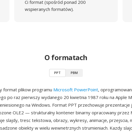
Ci format (spośród ponad 200
wspieranych formatów).
O formatach
PPT
PBM
ny format plikow programu
Microsoft PowerPoint
, oprogramowan
go po raz pierwszy wydanego 20 kwietnia 1987 roku na Apple Ma
zeniesionego na Windows. Format PPT przechowuje prezentacje 
ozone OLE2 — strukturalny kontener binarny opracowany przez M
je slajdy, tresc tekstowa, obrazy, wykresy, animacje, przejscia, n
osadzone obiekty w wielu wewnetrznych strumieniach. Kazdy slajd