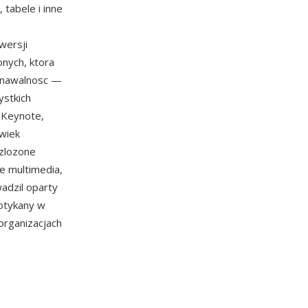
tabele i inne
wersji
nych, ktora
znawalnosc —
ystkich
e Keynote,
wiek
 zlozone
e multimedia,
adzil oparty
otykany w
organizacjach