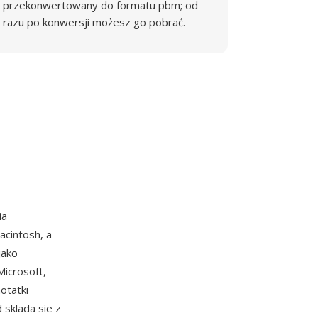
przekonwertowany do formatu pbm; od
razu po konwersji możesz go pobrać.
ia
cintosh, a
jako
icrosoft,
otatki
 sklada sie z