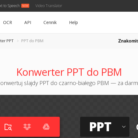
xt to Speech
Video Translator
OCR
API
Cennik
Help
Znakomit
ter PPT
PPT do PBM
Konwerter PPT do PBM
onwertuj slajdy PPT do czarno-białego PBM — za dar
PPT