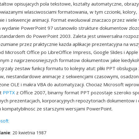
altow opisujacych pola tekstowe, ksztalty automatyczne, obrazy, 
wiazanymi wlasciwosciami formatowania, w tym czcionki, kolory,
e i sekwencje animacji. Format ewoluowal znaczaco przez wiele 
a wydanie PowerPoint 97 ustanowilo strukture dokumentow zlozo
standardem do PowerPoint 2003. Zaleta jest uniwersalna rozpo
rozumiane przez praktycznie kazda aplikacje prezentacyjna na wsz
od Microsoft Office po LibreOffice Impress, Google Slides i Appl
dnym z najprzenosniejszych formatow dokumentow jakie kiedykol
rzaly zestaw funkcji formatu to kolejny atut: pliki PPT obsluguja
ow, niestandardowe animacje z sekwencjami czasowymi, osadzon
zone OLE i makra VBA do automatyzacji. Chociaz Microsoft wprow
at
PPTX
z Office 2007, binarny format PPT pozostaje szeroko sp
ych prezentacjach, korporacyjnych repozytoriach dokumentow i 
h kompatybilnosc ze starszymi wersjami PowerPoint.
soft
danie
: 20 kwietnia 1987