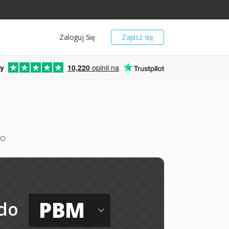
Zaloguj Się
Zapisz się
y
10,220
opinii na
mo
PBM
do