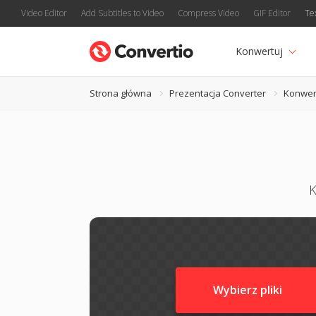
Video Editor
Add Subtitles to Video
Compress Video
GIF Editor
Te
Konwertuj
Strona główna
Prezentacja Converter
Konwer
K
Wybierz pliki