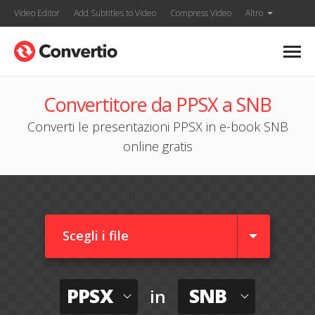
Video Editor
Add Subtitles to Video
Compress Video
Altro
Convertitore da PPSX a SNB
Converti le presentazioni PPSX in e-book SNB
online gratis
Scegli i file
PPSX
SNB
in