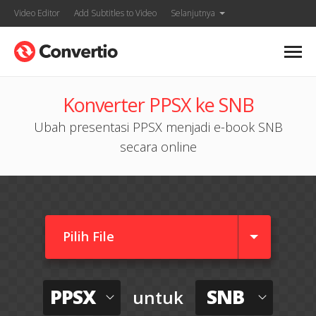
Video Editor
Add Subtitles to Video
Selanjutnya
Konverter PPSX ke SNB
Ubah presentasi PPSX menjadi e-book SNB
secara online
Pilih File
PPSX
SNB
untuk