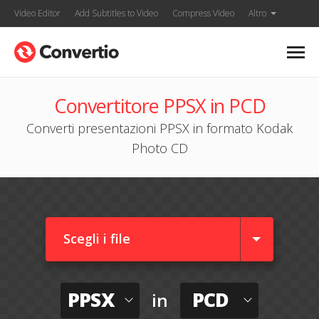
Video Editor
Add Subtitles to Video
Compress Video
Altro
Convertitore PPSX in PCD
Converti presentazioni PPSX in formato Kodak
Photo CD
Scegli i file
PPSX
PCD
in