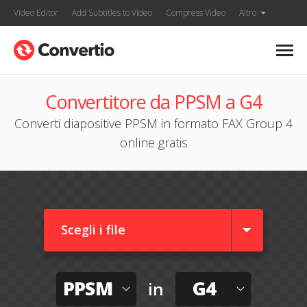
Video Editor
Add Subtitles to Video
Compress Video
Altro
Convertitore da PPSM a G4
Converti diapositive PPSM in formato FAX Group 4
online gratis
Scegli i file
PPSM
G4
in