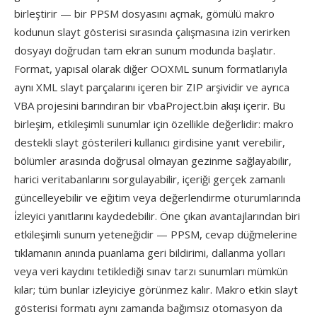
birleştirir — bir PPSM dosyasını açmak, gömülü makro
kodunun slayt gösterisi sırasında çalışmasına izin verirken
dosyayı doğrudan tam ekran sunum modunda başlatır.
Format, yapısal olarak diğer OOXML sunum formatlarıyla
aynı XML slayt parçalarını içeren bir ZIP arşividir ve ayrıca
VBA projesini barındıran bir vbaProject.bin akışı içerir. Bu
birleşim, etkileşimli sunumlar için özellikle değerlidir: makro
destekli slayt gösterileri kullanıcı girdisine yanıt verebilir,
bölümler arasında doğrusal olmayan gezinme sağlayabilir,
harici veritabanlarını sorgulayabilir, içeriği gerçek zamanlı
güncelleyebilir ve eğitim veya değerlendirme oturumlarında
i̇zleyici yanıtlarını kaydedebilir. Öne çıkan avantajlarından biri
etkileşimli sunum yeteneğidir — PPSM, cevap düğmelerine
tıklamanın anında puanlama geri bildirimi, dallanma yolları
veya veri kaydını tetiklediği sınav tarzı sunumları mümkün
kılar; tüm bunlar izleyiciye görünmez kalır. Makro etkin slayt
gösterisi formatı aynı zamanda bağımsız otomasyon da