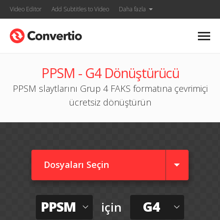
Video Editor
Add Subtitles to Video
Daha fazla
PPSM - G4 Dönüştürücü
PPSM slaytlarını Grup 4 FAKS formatına çevrimiçi
ücretsiz dönüştürün
Dosyaları Seçin
PPSM
G4
için