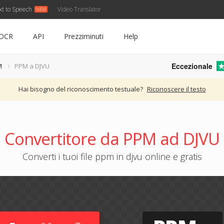
xt to Speech
Video Translator
OCR
API
Prezziminuti
Help
Eccezionale
M
PPM a DJVU
Hai bisogno del riconoscimento testuale?
Riconoscere il testo
Convertitore da PPM ad DJVU
Converti i tuoi file ppm in djvu online e gratis