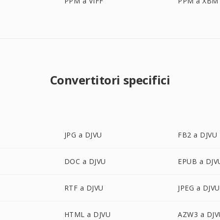
PPM a VIFF
PPM a XBM
Convertitori specifici
JPG a DJVU
FB2 a DJVU
DOC a DJVU
EPUB a DJV
RTF a DJVU
JPEG a DJVU
HTML a DJVU
AZW3 a DJV