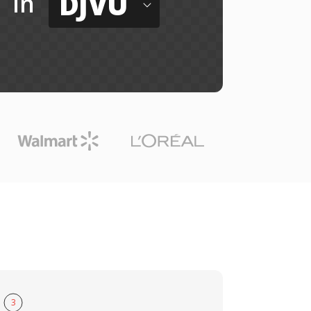
DJVU
in
3