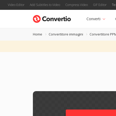
Video Editor
Add Subtitles to Video
Compress Video
GIF Editor
Te
Converti
Home
Convertitore immagini
Convertitore PP