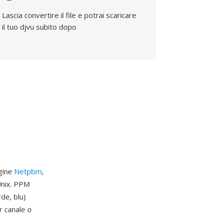
Lascia convertire il file e potrai scaricare
il tuo djvu subito dopo
agine
Netpbm
,
Unix. PPM
de, blu)
r canale o