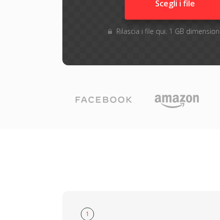
Scegli i file
Rilascia i file qui. 1 GB dimensi
1