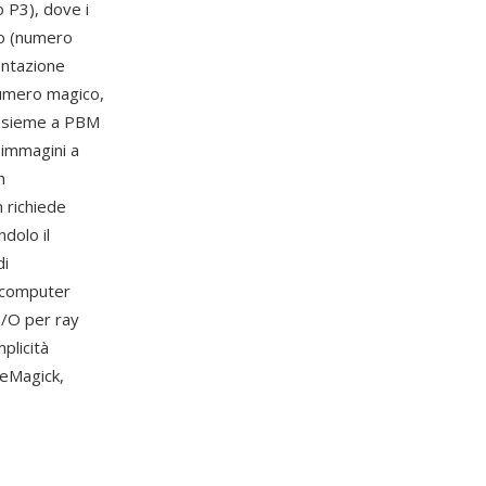
 P3), dove i
rio (numero
entazione
numero magico,
insieme a PBM
 immagini a
m
n richiede
dolo il
di
a computer
I/O per ray
plicità
geMagick,