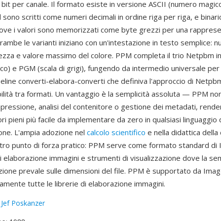
bit per canale. Il formato esiste in versione ASCII (numero magico
el sono scritti come numeri decimali in ordine riga per riga, e bina
ove i valori sono memorizzati come byte grezzi per una rappres
rambe le varianti iniziano con un'intestazione in testo semplice: 
tezza e valore massimo del colore. PPM completa il trio Netpbm 
o) e PGM (scala di grigi), fungendo da intermedio universale per
ipeline converti-elabora-converti che definiva l'approccio di Netpb
bilità tra formati. Un vantaggio è la semplicità assoluta — PPM no
mpressione, analisi del contenitore o gestione dei metadati, renden
ri pieni più facile da implementare da zero in qualsiasi linguaggio 
ne. L'ampia adozione nel
calcolo scientifico
e nella didattica dell
altro punto di forza pratico: PPM serve come formato standard di 
di elaborazione immagini e strumenti di visualizzazione dove la sem
ione prevale sulle dimensioni del file. PPM è supportato da Ima
mente tutte le librerie di elaborazione immagini.
:
Jef Poskanzer