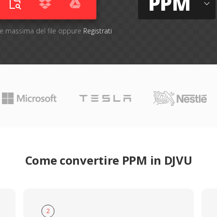
PPM
one massima del file oppure
Registrati
Come convertire PPM in DJVU
2