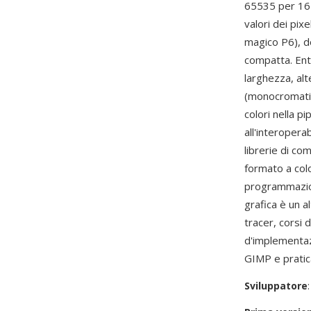
65535 per 16 
valori dei pix
magico P6), d
compatta. Ent
larghezza, al
(monocromatic
colori nella p
all'interopera
librerie di co
formato a colo
programmazio
grafica è un 
tracer, corsi 
d'implementaz
GIMP e pratica
Sviluppatore