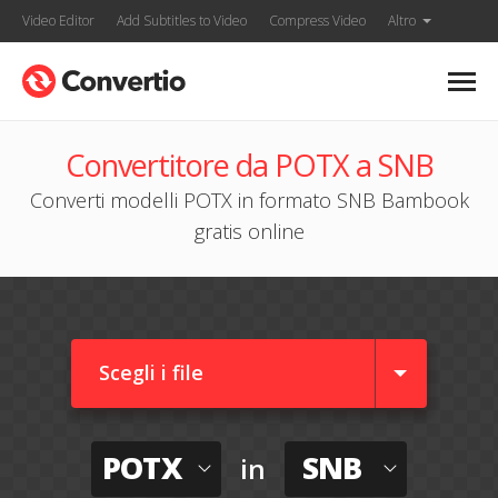
Video Editor
Add Subtitles to Video
Compress Video
Altro
Convertitore da POTX a SNB
Converti modelli POTX in formato SNB Bambook
gratis online
Scegli i file
POTX
SNB
in