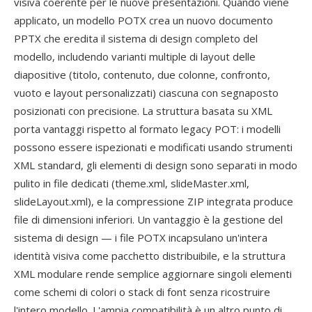
visiva coerente per le nuove presentazioni. Quando viene
applicato, un modello POTX crea un nuovo documento
PPTX che eredita il sistema di design completo del
modello, includendo varianti multiple di layout delle
diapositive (titolo, contenuto, due colonne, confronto,
vuoto e layout personalizzati) ciascuna con segnaposto
posizionati con precisione. La struttura basata su XML
porta vantaggi rispetto al formato legacy POT: i modelli
possono essere ispezionati e modificati usando strumenti
XML standard, gli elementi di design sono separati in modo
pulito in file dedicati (theme.xml, slideMaster.xml,
slideLayout.xml), e la compressione ZIP integrata produce
file di dimensioni inferiori. Un vantaggio è la gestione del
sistema di design — i file POTX incapsulano un'intera
identità visiva come pacchetto distribuibile, e la struttura
XML modulare rende semplice aggiornare singoli elementi
come schemi di colori o stack di font senza ricostruire
l'intero modello. L'ampia compatibilità è un altro punto di