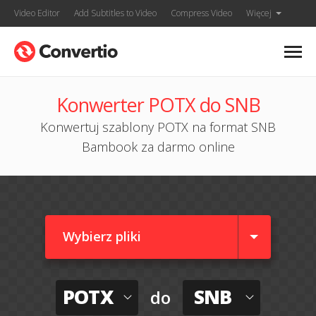
Video Editor
Add Subtitles to Video
Compress Video
Więcej
Konwerter POTX do SNB
Konwertuj szablony POTX na format SNB
Bambook za darmo online
Wybierz pliki
POTX
SNB
do