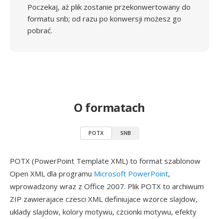
Poczekaj, aż plik zostanie przekonwertowany do
formatu snb; od razu po konwersji możesz go
pobrać.
O formatach
POTX
SNB
POTX (PowerPoint Template XML) to format szablonow
Open XML dla programu
Microsoft PowerPoint
,
wprowadzony wraz z Office 2007. Plik POTX to archiwum
ZIP zawierajace czesci XML definiujace wzorce slajdow,
uklady slajdow, kolory motywu, czcionki motywu, efekty