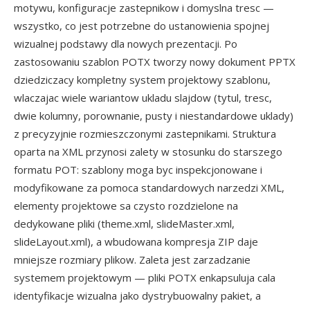
motywu, konfiguracje zastepnikow i domyslna tresc —
wszystko, co jest potrzebne do ustanowienia spojnej
wizualnej podstawy dla nowych prezentacji. Po
zastosowaniu szablon POTX tworzy nowy dokument PPTX
dziedziczacy kompletny system projektowy szablonu,
wlaczajac wiele wariantow ukladu slajdow (tytul, tresc,
dwie kolumny, porownanie, pusty i niestandardowe uklady)
z precyzyjnie rozmieszczonymi zastepnikami. Struktura
oparta na XML przynosi zalety w stosunku do starszego
formatu POT: szablony moga byc inspekcjonowane i
modyfikowane za pomoca standardowych narzedzi XML,
elementy projektowe sa czysto rozdzielone na
dedykowane pliki (theme.xml, slideMaster.xml,
slideLayout.xml), a wbudowana kompresja ZIP daje
mniejsze rozmiary plikow. Zaleta jest zarzadzanie
systemem projektowym — pliki POTX enkapsuluja cala
identyfikacje wizualna jako dystrybuowalny pakiet, a