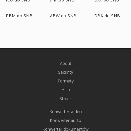
PBM do SNB
ABW do SNB
DBK do SNB
About
Security
Formaty
Help
Status
Konwerter wideo
Konwerter audio
Konwerter dokumentów