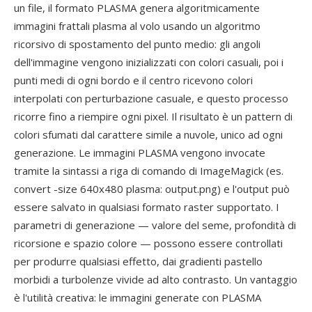
un file, il formato PLASMA genera algoritmicamente
immagini frattali plasma al volo usando un algoritmo
ricorsivo di spostamento del punto medio: gli angoli
dell'immagine vengono inizializzati con colori casuali, poi i
punti medi di ogni bordo e il centro ricevono colori
interpolati con perturbazione casuale, e questo processo
ricorre fino a riempire ogni pixel. Il risultato è un pattern di
colori sfumati dal carattere simile a nuvole, unico ad ogni
generazione. Le immagini PLASMA vengono invocate
tramite la sintassi a riga di comando di ImageMagick (es.
convert -size 640x480 plasma: output.png) e l'output può
essere salvato in qualsiasi formato raster supportato. I
parametri di generazione — valore del seme, profondità di
ricorsione e spazio colore — possono essere controllati
per produrre qualsiasi effetto, dai gradienti pastello
morbidi a turbolenze vivide ad alto contrasto. Un vantaggio
è l'utilità creativa: le immagini generate con PLASMA