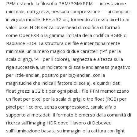
PFM estende la filosofia PBM/PGM/PPM — intestazione
minimale, dati grezzi, nessuna compressione — ai campioni
in virgola mobile IEEE a 32 bit, fornendo accesso diretto ai
valori pixel HDR senza l'overhead di codifica di formati
come OpenEXR o la gamma limitata della codifica RGBE di
Radiance HDR. La struttura del file è intenzionalmente
minimale: un numero magico di due caratteri ('Pf' per la
scala di grigi, 'PF' per il colore), larghezza e altezza sulla
riga successiva, un indicatore di scala/endianness (negativo
per little-endian, positivo per big-endian, con la
magnitudine che indica il fattore di scala), e quindi i dati
float grezzi a 32 bit per ogni pixel. I file PFM memorizzano
un float per pixel per la scala di grigi o tre float (RGB) per
pixel per il colore, senza compressione, canale alfa o
supporto ai metadati. Il formato è emerso dalla comunità di
ricerca sull'imaging HDR dove il lavoro di Debevec
sull'illuminazione basata su immagini e la cattura con light