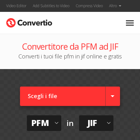
Video Editor
Add Subtitles to Video
Compress Video
Altro
Convertitore da PFM ad JIF
Converti i tuoi file pfm in jif online e gratis
Scegli i file
PFM
JIF
in