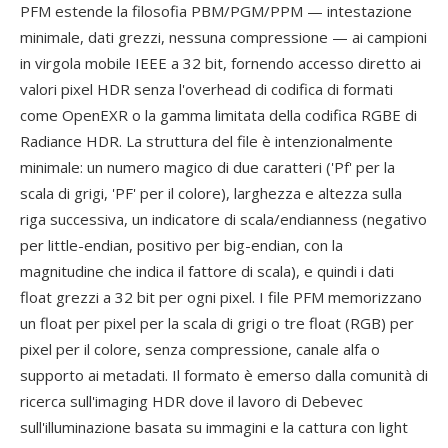
PFM estende la filosofia PBM/PGM/PPM — intestazione
minimale, dati grezzi, nessuna compressione — ai campioni
in virgola mobile IEEE a 32 bit, fornendo accesso diretto ai
valori pixel HDR senza l'overhead di codifica di formati
come OpenEXR o la gamma limitata della codifica RGBE di
Radiance HDR. La struttura del file è intenzionalmente
minimale: un numero magico di due caratteri ('Pf' per la
scala di grigi, 'PF' per il colore), larghezza e altezza sulla
riga successiva, un indicatore di scala/endianness (negativo
per little-endian, positivo per big-endian, con la
magnitudine che indica il fattore di scala), e quindi i dati
float grezzi a 32 bit per ogni pixel. I file PFM memorizzano
un float per pixel per la scala di grigi o tre float (RGB) per
pixel per il colore, senza compressione, canale alfa o
supporto ai metadati. Il formato è emerso dalla comunità di
ricerca sull'imaging HDR dove il lavoro di Debevec
sull'illuminazione basata su immagini e la cattura con light