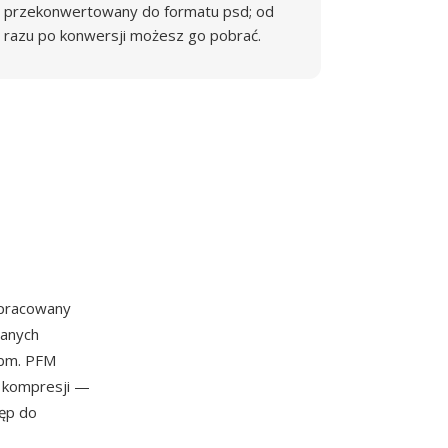
przekonwertowany do formatu psd; od
razu po konwersji możesz go pobrać.
opracowany
danych
pbm. PFM
 kompresji —
ęp do