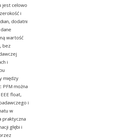
 jest celowo
szerokość i
ndian, dodatni
e dane
dną wartość
u, bez
adawczej
ch i
obu
ny między
DR: PFM można
EEE float,
 badawczego i
matu w
na praktyczna
ji głębi i
 przez