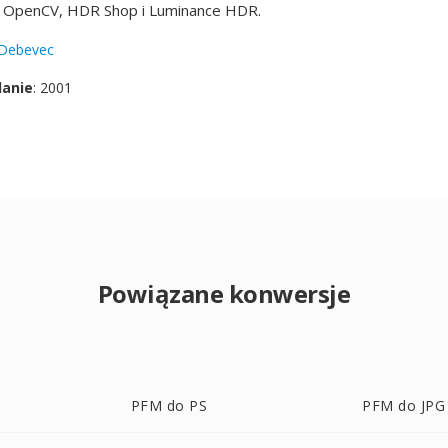
 OpenCV, HDR Shop i Luminance HDR.
 Debevec
danie
: 2001
Powiązane konwersje
PFM do PS
PFM do JPG