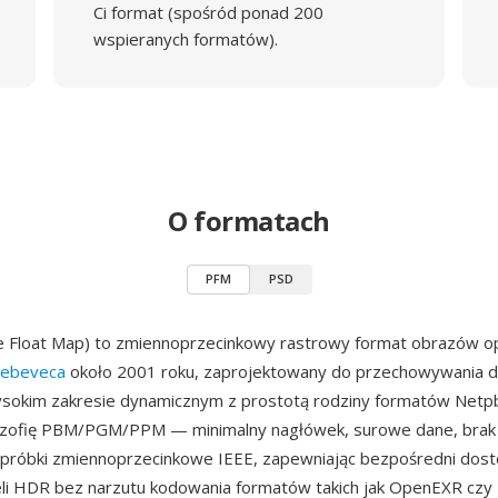
Ci format (spośród ponad 200
wspieranych formatów).
O formatach
PFM
PSD
e Float Map) to zmiennoprzecinkowy rastrowy format obrazów 
Debeveca
około 2001 roku, zaprojektowany do przechowywania 
sokim zakresie dynamicznym z prostotą rodziny formatów Net
lozofię PBM/PGM/PPM — minimalny nagłówek, surowe dane, brak
 próbki zmiennoprzecinkowe IEEE, zapewniając bezpośredni dost
eli HDR bez narzutu kodowania formatów takich jak OpenEXR czy