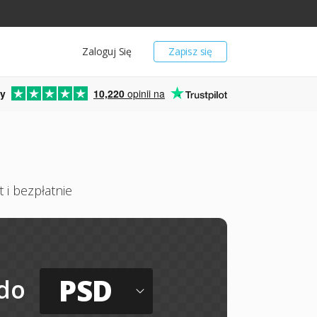
Zaloguj Się
Zapisz się
y
10,220
opinii na
 i bezpłatnie
PSD
do