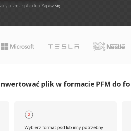
alny rozmiar pliku lub
Zapisz się
onwertować plik w formacie PFM do f
2
Wybierz format psd lub inny potrzebny