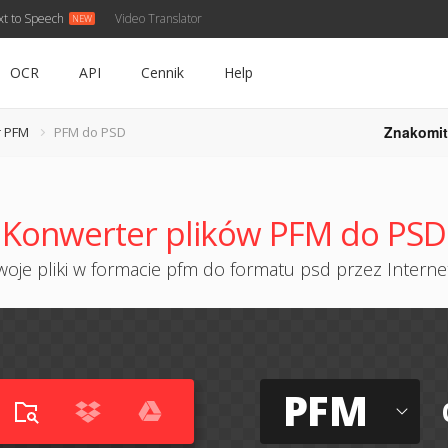
xt to Speech
Video Translator
OCR
API
Cennik
Help
Znakomit
r PFM
PFM do PSD
Konwerter plików PFM do PSD
oje pliki w formacie pfm do formatu psd przez Internet
PFM