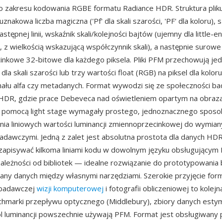
 zakresu kodowania RGBE formatu Radiance HDR. Struktura pliku
znakowa liczba magiczna ('Pf' dla skali szarości, 'PF' dla koloru), 
tępnej linii, wskaźnik skali/kolejności bajtów (ujemny dla little-e
n, z wielkością wskazującą współczynnik skali), a następnie surow
nkowe 32-bitowe dla każdego piksela. Pliki PFM przechowują je
l dla skali szarości lub trzy wartości float (RGB) na piksel dla kolor
nału alfa czy metadanych. Format wywodzi się ze społeczności b
HDR, gdzie prace Debeveca nad oświetleniem opartym na obraza
za pomocą light stage wymagały prostego, jednoznacznego spos
a liniowych wartości luminancji zmiennoprzecinkowej do wymia
adawczymi. Jedną z zalet jest absolutna prostota dla danych H
zapisywać kilkoma liniami kodu w dowolnym języku obsługującym I
ależności od bibliotek — idealne rozwiązanie do prototypowania
any danych między własnymi narzędziami. Szerokie przyjęcie for
 badawczej
wizji komputerowej
i fotografii obliczeniowej to kolej
hmarki przepływu optycznego (Middlebury), zbiory danych estymac
ól luminancji powszechnie używają PFM. Format jest obsługiwany