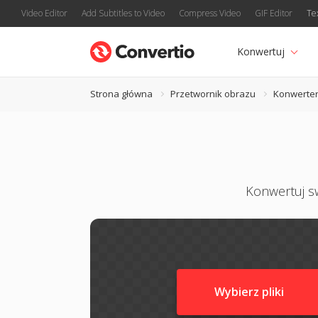
Video Editor
Add Subtitles to Video
Compress Video
GIF Editor
Te
Konwertuj
Strona główna
Przetwornik obrazu
Konwerte
Konwertuj sw
Wybierz pliki