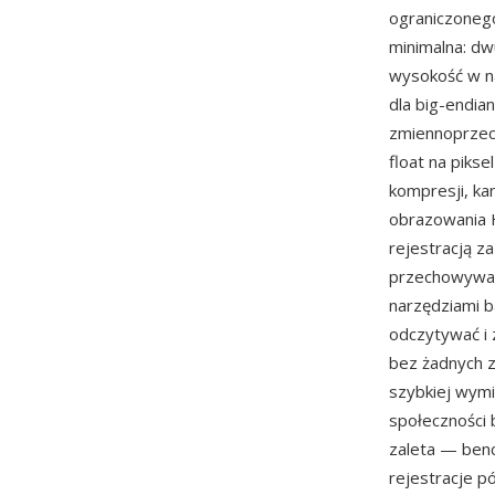
ograniczonego
minimalna: dwu
wysokość w nas
dla big-endia
zmiennoprzeci
float na pikse
kompresji, ka
obrazowania 
rejestracją 
przechowywani
narzędziami b
odczytywać i 
bez żadnych z
szybkiej wymi
społeczności
zaleta — benc
rejestracje p