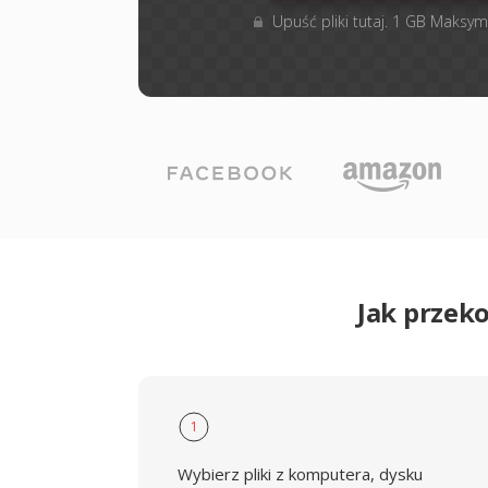
Upuść pliki tutaj. 1 GB Maksym
Jak przek
1
Wybierz pliki z komputera, dysku