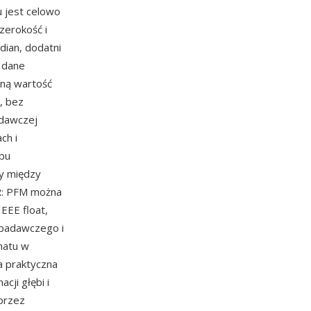
 jest celowo
szerokość i
ndian, dodatni
e dane
dną wartość
u, bez
adawczej
ch i
obu
ny między
DR: PFM można
EEE float,
 badawczego i
matu w
na praktyczna
ji głębi i
 przez