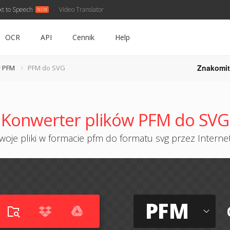
xt to Speech
Video Translator
OCR
API
Cennik
Help
Znakomit
r PFM
PFM do SVG
Konwerter plików PFM do SVG
oje pliki w formacie pfm do formatu svg przez Internet
PFM