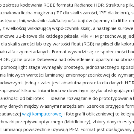
 zakresu kodowania RGBE formatu Radiance HDR. Struktura pliku
znakowa liczba magiczna ('Pf' dla skali szarości, 'PF' dla koloru), 
tępnej linii, wskaźnik skali/kolejności bajtów (ujemny dla little-e
n, z wielkością wskazującą współczynnik skali), a następnie surow
nkowe 32-bitowe dla każdego piksela. Pliki PFM przechowują je
l dla skali szarości lub trzy wartości float (RGB) na piksel dla kolor
nału alfa czy metadanych. Format wywodzi się ze społeczności b
HDR, gdzie prace Debeveca nad oświetleniem opartym na obraza
za pomocą light stage wymagały prostego, jednoznacznego spos
a liniowych wartości luminancji zmiennoprzecinkowej do wymia
adawczymi. Jedną z zalet jest absolutna prostota dla danych H
zapisywać kilkoma liniami kodu w dowolnym języku obsługującym I
ależności od bibliotek — idealne rozwiązanie do prototypowania
any danych między własnymi narzędziami. Szerokie przyjęcie for
 badawczej
wizji komputerowej
i fotografii obliczeniowej to kolej
hmarki przepływu optycznego (Middlebury), zbiory danych estymac
ól luminancji powszechnie używają PFM. Format jest obsługiwany