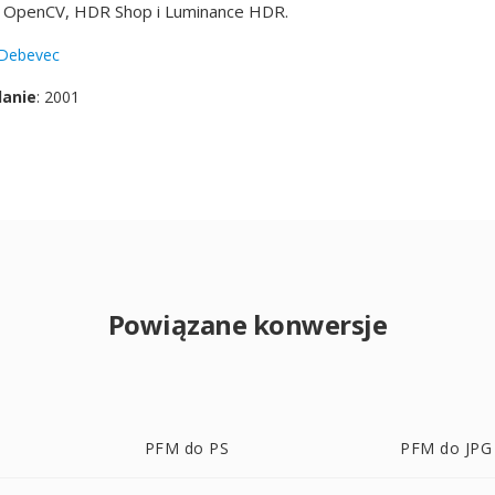
 OpenCV, HDR Shop i Luminance HDR.
 Debevec
danie
: 2001
Powiązane konwersje
PFM do PS
PFM do JPG