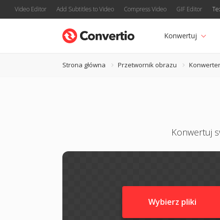
Video Editor
Add Subtitles to Video
Compress Video
GIF Editor
Te
Konwertuj
Strona główna
Przetwornik obrazu
Konwerte
Konwertuj sw
Wybierz pliki