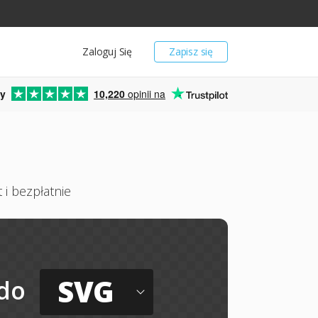
Zaloguj Się
Zapisz się
y
10,220
opinii na
 i bezpłatnie
SVG
do