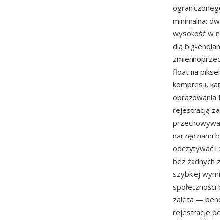
ograniczonego
minimalna: dwu
wysokość w nas
dla big-endia
zmiennoprzeci
float na pikse
kompresji, ka
obrazowania 
rejestracją 
przechowywani
narzędziami b
odczytywać i 
bez żadnych z
szybkiej wymi
społeczności
zaleta — benc
rejestracje p