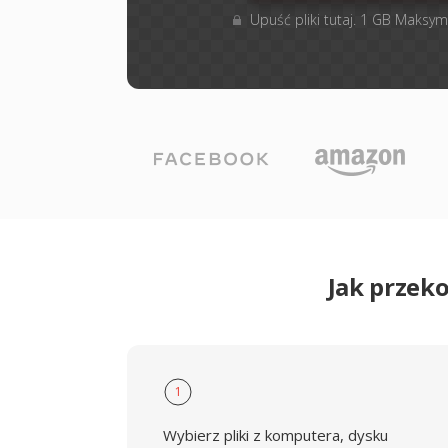
Upuść pliki tutaj. 1 GB Maksym
Jak przek
1
Wybierz pliki z komputera, dysku