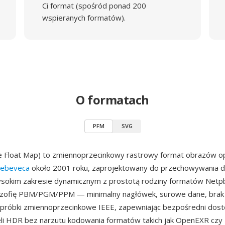
Ci format (spośród ponad 200
wspieranych formatów).
O formatach
PFM
SVG
e Float Map) to zmiennoprzecinkowy rastrowy format obrazów 
Debeveca
około 2001 roku, zaprojektowany do przechowywania 
sokim zakresie dynamicznym z prostotą rodziny formatów Net
lozofię PBM/PGM/PPM — minimalny nagłówek, surowe dane, brak
 próbki zmiennoprzecinkowe IEEE, zapewniając bezpośredni dost
eli HDR bez narzutu kodowania formatów takich jak OpenEXR czy