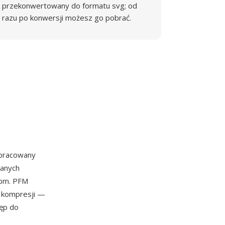
przekonwertowany do formatu svg; od
razu po konwersji możesz go pobrać.
opracowany
danych
pbm. PFM
 kompresji —
ęp do