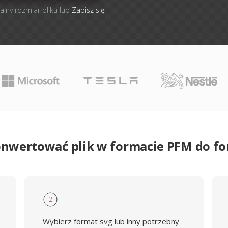
alny rozmiar pliku lub
Zapisz się
onwertować plik w formacie PFM do f
2
Wybierz format svg lub inny potrzebny