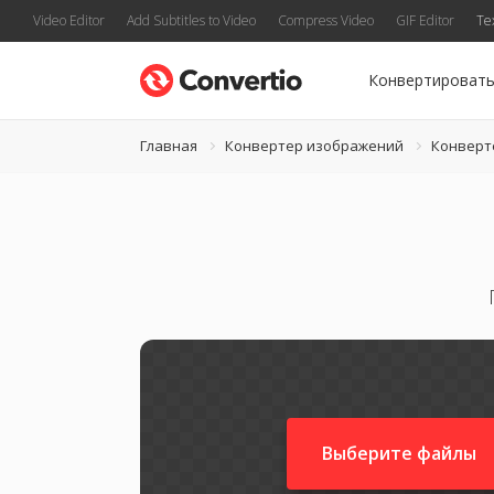
Video Editor
Add Subtitles to Video
Compress Video
GIF Editor
Te
Конвертироват
Главная
Конвертер изображений
Конверт
Выберите файлы