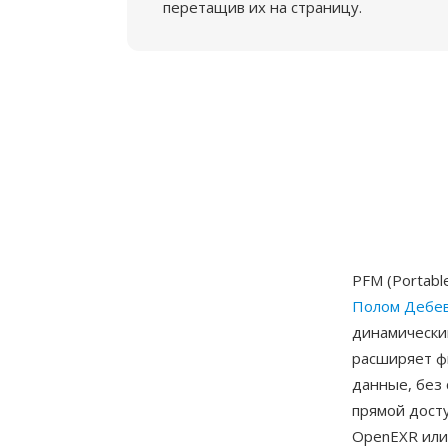
перетащив их на страницу.
PFM (Portabl
Полом Дебе
динамически
расширяет ф
данные, без 
прямой дост
OpenEXR или