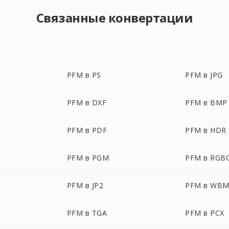
Связанные конвертации
PFM в PS
PFM в JPG
PFM в DXF
PFM в BMP
PFM в PDF
PFM в HDR
PFM в PGM
PFM в RGB
PFM в JP2
PFM в WB
PFM в TGA
PFM в PCX