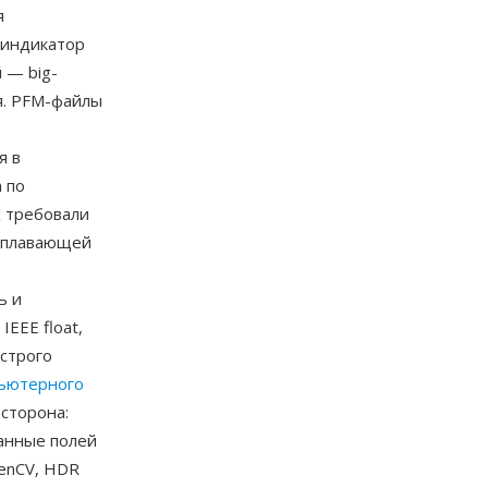
я
, индикатор
 — big-
я. PFM-файлы
я в
 по
х требовали
с плавающей
ь и
EEE float,
строго
ьютерного
сторона:
данные полей
enCV, HDR