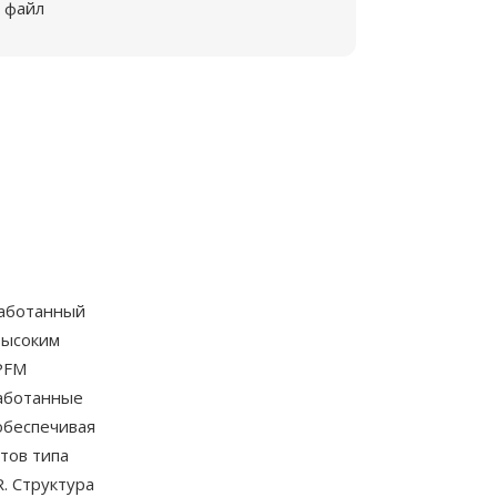
файл
работанный
высоким
PFM
аботанные
обеспечивая
тов типа
. Структура