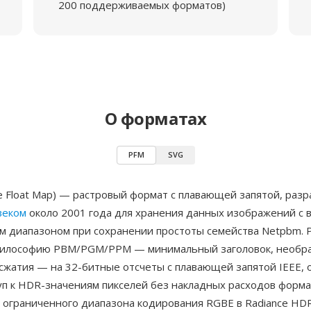
200 поддерживаемых форматов)
О форматах
PFM
SVG
e Float Map) — растровый формат с плавающей запятой, раз
веком
около 2001 года для хранения данных изображений с 
м диапазоном при сохранении простоты семейства Netpbm. 
илософию PBM/PGM/PPM — минимальный заголовок, необр
сжатия — на 32-битные отсчеты с плавающей запятой IEEE, 
уп к HDR-значениям пикселей без накладных расходов форма
 ограниченного диапазона кодирования RGBE в Radiance HDR