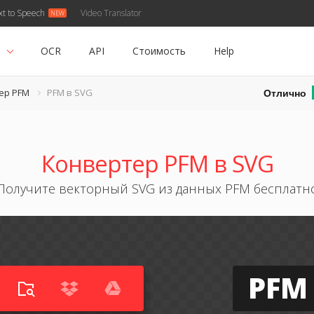
xt to Speech
Video Translator
ь
OCR
API
Стоимость
Help
Отлично
ер PFM
PFM в SVG
Конвертер PFM в SVG
Получите векторный SVG из данных PFM бесплатн
PFM