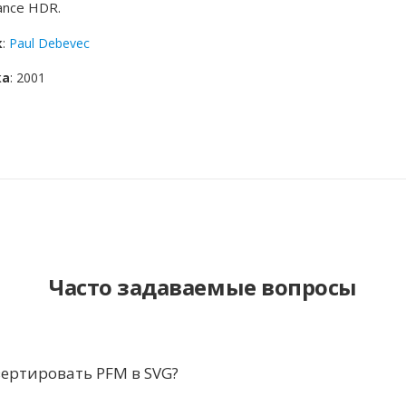
ance HDR.
к
:
Paul Debevec
ка
: 2001
Часто задаваемые вопросы
ертировать PFM в SVG?