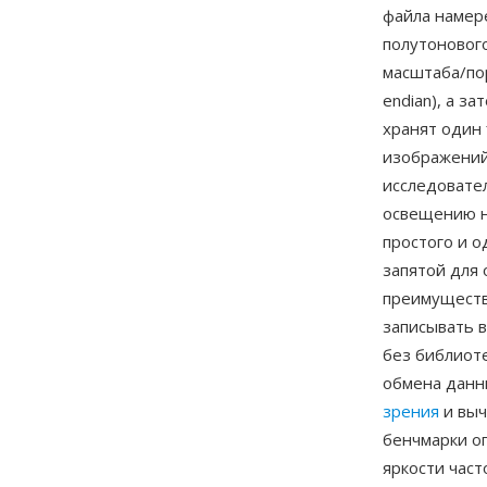
файла намере
полутонового
масштаба/пор
endian), а з
хранят один 
изображений,
исследовате
освещению н
простого и 
запятой для
преимуществ
записывать в
без библиот
обмена данн
зрения
и выч
бенчмарки оп
яркости час