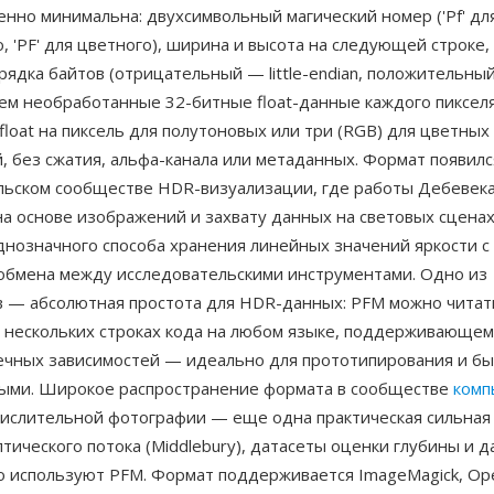
нно минимальна: двухсимвольный магический номер ('Pf' дл
, 'PF' для цветного), ширина и высота на следующей строке
ядка байтов (отрицательный — little-endian, положительный
атем необработанные 32-битные float-данные каждого пиксел
float на пиксель для полутоновых или три (RGB) для цветных
 без сжатия, альфа-канала или метаданных. Формат появилс
льском сообществе HDR-визуализации, где работы Дебевека
а основе изображений и захвату данных на световых сцена
однозначного способа хранения линейных значений яркости 
 обмена между исследовательскими инструментами. Одно из
 — абсолютная простота для HDR-данных: PFM можно читат
 нескольких строках кода на любом языке, поддерживающем I
ечных зависимостей — идеально для прототипирования и бы
ыми. Широкое распространение формата в сообществе
комп
ислительной фотографии — еще одна практическая сильная 
тического потока (Middlebury), датасеты оценки глубины и 
то используют PFM. Формат поддерживается ImageMagick, Op