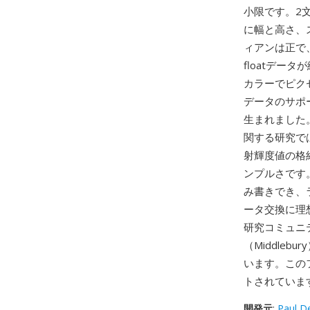
小限です。2
に幅と高さ、
ィアンは正で
floatデー
カラーでピク
データのサポ
生まれました
関する研究で
射輝度値の格
ンプルさです
み書きでき、
ータ交換に理
研究コミュニ
（Middle
います。このフォ
トされていま
開発元
:
Paul D