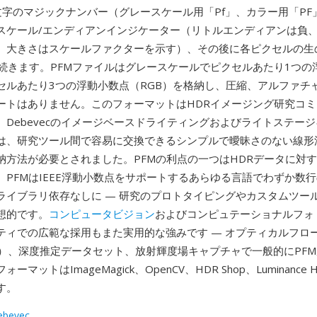
文字のマジックナンバー（グレースケール用「Pf」、カラー用「PF
スケール/エンディアンインジケーター（リトルエンディアンは負
、大きさはスケールファクターを示す）、その後に各ピクセルの生
タが続きます。PFMファイルはグレースケールでピクセルあたり1つ
セルあたり3つの浮動小数点（RGB）を格納し、圧縮、アルファチ
ートはありません。このフォーマットはHDRイメージング研究コ
。Debevecのイメージベースドライティングおよびライトステー
は、研究ツール間で容易に交換できるシンプルで曖昧さのない線形
納方法が必要とされました。PFMの利点の一つはHDRデータに対
。PFMはIEEE浮動小数点をサポートするあらゆる言語でわずか数
ライブラリ依存なしに — 研究のプロトタイピングやカスタムツー
想的です。
コンピュータビジョン
およびコンピュテーショナルフォ
ティでの広範な採用もまた実用的な強みです — オプティカルフロ
bury）、深度推定データセット、放射輝度場キャプチャで一般的にPF
ーマットはImageMagick、OpenCV、HDR Shop、Luminance
す。
ebevec