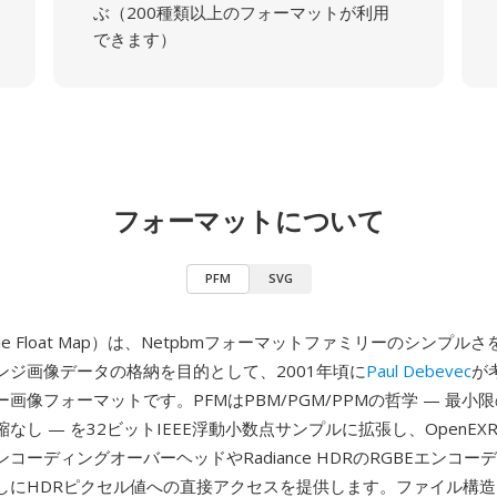
ぶ（200種類以上のフォーマットが利用
できます）
フォーマットについて
PFM
SVG
able Float Map）は、Netpbmフォーマットファミリーのシンプ
ンジ画像データの格納を目的として、2001年頃に
Paul Debevec
が
画像フォーマットです。PFMはPBM/PGM/PPMの哲学 — 最小
なし — を32ビットIEEE浮動小数点サンプルに拡張し、OpenE
コーディングオーバーヘッドやRadiance HDRのRGBEエンコー
しにHDRピクセル値への直接アクセスを提供します。ファイル構