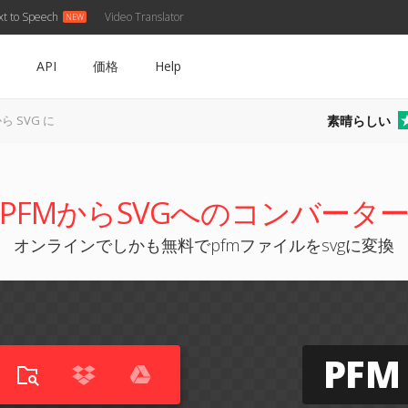
xt to Speech
Video Translator
API
価格
Help
素晴らしい
から SVG に
PFMからSVGへのコンバータ
オンラインでしかも無料でpfmファイルをsvgに変換
PFM