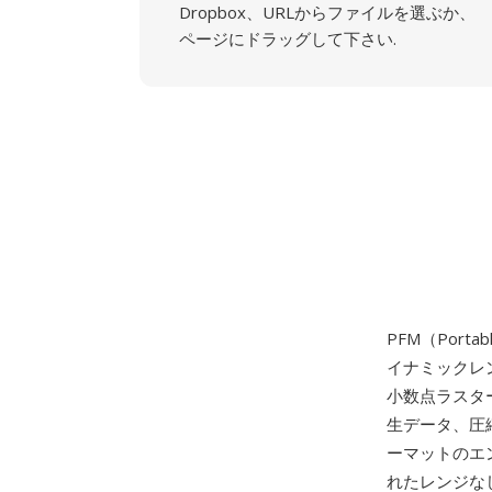
Dropbox、URLからファイルを選ぶか、
ページにドラッグして下さい.
PFM（Port
イナミックレ
小数点ラスター
生データ、圧縮
ーマットのエン
れたレンジな