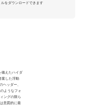
ルをダウンロードできます
ルさを備えたハイダ
考案した浮動
限のヘッダー、
XRのようなフォ
ディングの限ら
造は意図的に最