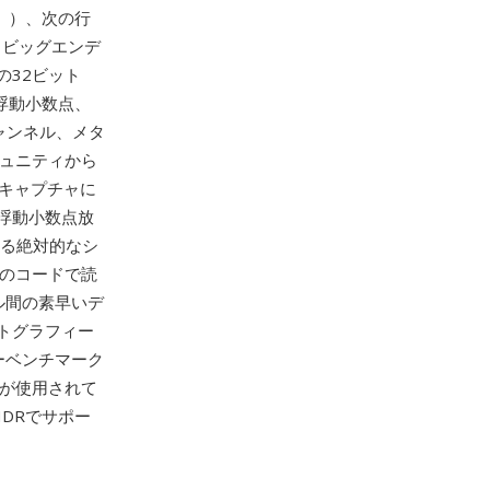
」）、次の行
、ビッグエンデ
の32ビット
の浮動小数点、
ャンネル、メタ
ミュニティから
ジキャプチャに
浮動小数点放
する絶対的なシ
行のコードで読
ル間の素早いデ
トグラフィー
ーベンチマーク
Mが使用されて
 HDRでサポー