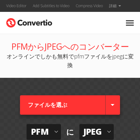
Video Editor
Add Subtitles to Video
Compress Video
詳細
PFMからJPEGへのコンバーター
オンラインでしかも無料でpfmファイルをjpegに変
換
ファイルを選ぶ
PFM
JPEG
に