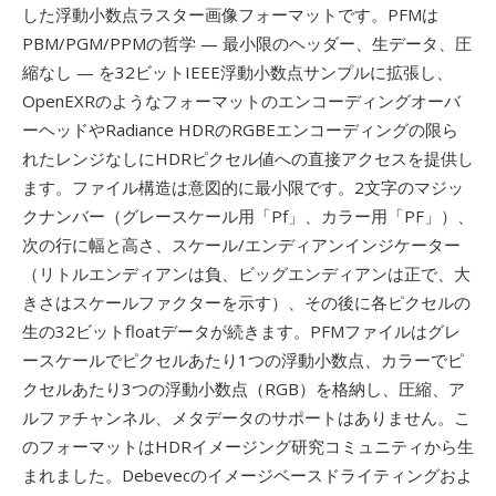
した浮動小数点ラスター画像フォーマットです。PFMは
PBM/PGM/PPMの哲学 — 最小限のヘッダー、生データ、圧
縮なし — を32ビットIEEE浮動小数点サンプルに拡張し、
OpenEXRのようなフォーマットのエンコーディングオーバ
ーヘッドやRadiance HDRのRGBEエンコーディングの限ら
れたレンジなしにHDRピクセル値への直接アクセスを提供し
ます。ファイル構造は意図的に最小限です。2文字のマジッ
クナンバー（グレースケール用「Pf」、カラー用「PF」）、
次の行に幅と高さ、スケール/エンディアンインジケーター
（リトルエンディアンは負、ビッグエンディアンは正で、大
きさはスケールファクターを示す）、その後に各ピクセルの
生の32ビットfloatデータが続きます。PFMファイルはグレ
ースケールでピクセルあたり1つの浮動小数点、カラーでピ
クセルあたり3つの浮動小数点（RGB）を格納し、圧縮、ア
ルファチャンネル、メタデータのサポートはありません。こ
のフォーマットはHDRイメージング研究コミュニティから生
まれました。Debevecのイメージベースドライティングおよ