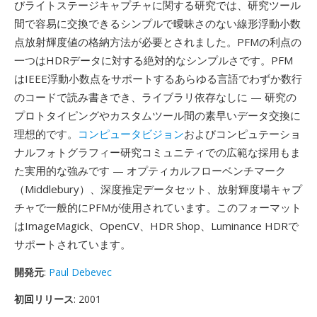
びライトステージキャプチャに関する研究では、研究ツール
間で容易に交換できるシンプルで曖昧さのない線形浮動小数
点放射輝度値の格納方法が必要とされました。PFMの利点の
一つはHDRデータに対する絶対的なシンプルさです。PFM
はIEEE浮動小数点をサポートするあらゆる言語でわずか数行
のコードで読み書きでき、ライブラリ依存なしに — 研究の
プロトタイピングやカスタムツール間の素早いデータ交換に
理想的です。
コンピュータビジョン
およびコンピュテーショ
ナルフォトグラフィー研究コミュニティでの広範な採用もま
た実用的な強みです — オプティカルフローベンチマーク
（Middlebury）、深度推定データセット、放射輝度場キャプ
チャで一般的にPFMが使用されています。このフォーマット
はImageMagick、OpenCV、HDR Shop、Luminance HDRで
サポートされています。
開発元
:
Paul Debevec
初回リリース
: 2001