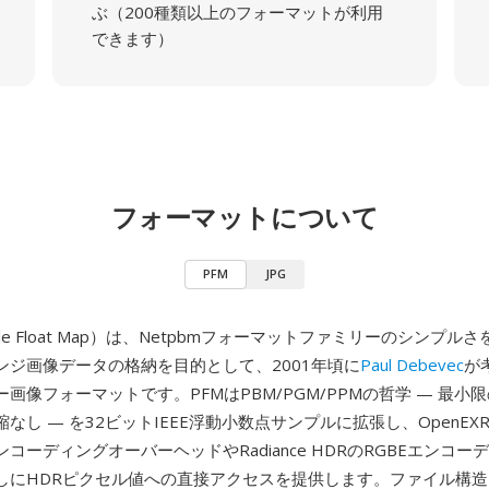
ぶ（200種類以上のフォーマットが利用
できます）
フォーマットについて
PFM
JPG
able Float Map）は、Netpbmフォーマットファミリーのシンプ
ンジ画像データの格納を目的として、2001年頃に
Paul Debevec
が
画像フォーマットです。PFMはPBM/PGM/PPMの哲学 — 最小
なし — を32ビットIEEE浮動小数点サンプルに拡張し、OpenE
コーディングオーバーヘッドやRadiance HDRのRGBEエンコー
しにHDRピクセル値への直接アクセスを提供します。ファイル構