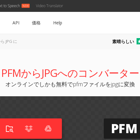
xt to Speech
Video Translator
API
価格
Help
素晴らしい
から JPG に
PFMからJPGへのコンバーター
オンラインでしかも無料でpfmファイルをjpgに変換
PFM