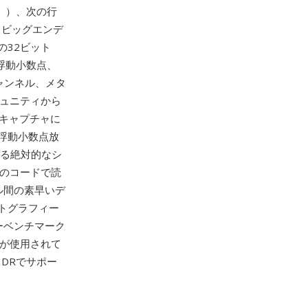
」）、次の行
、ビッグエンデ
の32ビット
の浮動小数点、
ャンネル、メタ
ミュニティから
ジキャプチャに
浮動小数点放
する絶対的なシ
行のコードで読
ル間の素早いデ
トグラフィー
ーベンチマーク
Mが使用されて
 HDRでサポー