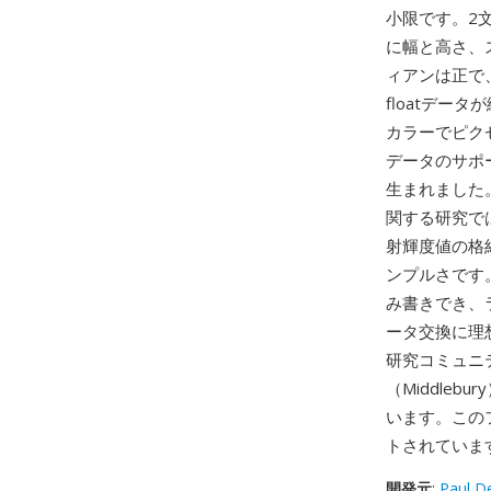
小限です。2
に幅と高さ、
ィアンは正で
floatデー
カラーでピク
データのサポ
生まれました
関する研究で
射輝度値の格
ンプルさです
み書きでき、
ータ交換に理
研究コミュニ
（Middle
います。このフォ
トされていま
開発元
:
Paul D