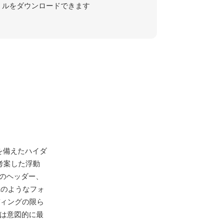
ルをダウンロードできます
ルさを備えたハイダ
考案した浮動
限のヘッダー、
XRのようなフォ
ディングの限ら
造は意図的に最