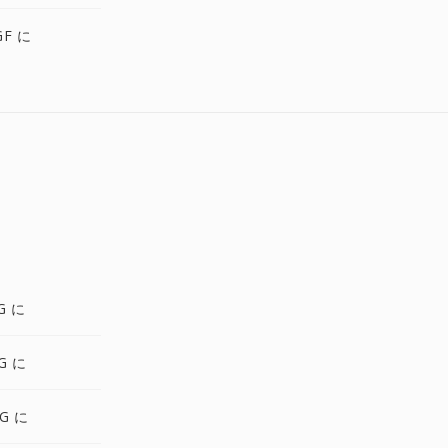
GF に
G に
PG に
G に