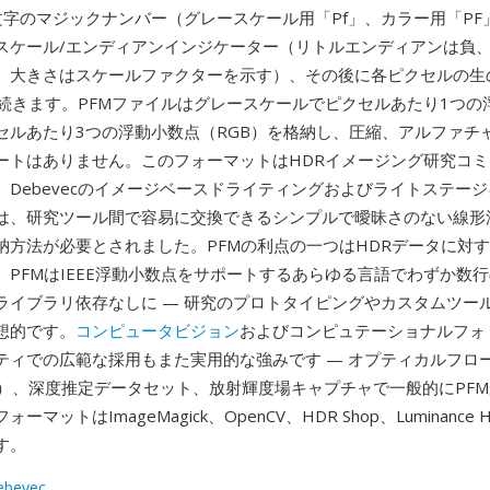
文字のマジックナンバー（グレースケール用「Pf」、カラー用「PF
スケール/エンディアンインジケーター（リトルエンディアンは負
、大きさはスケールファクターを示す）、その後に各ピクセルの生
タが続きます。PFMファイルはグレースケールでピクセルあたり1つ
セルあたり3つの浮動小数点（RGB）を格納し、圧縮、アルファチ
ートはありません。このフォーマットはHDRイメージング研究コ
。Debevecのイメージベースドライティングおよびライトステー
は、研究ツール間で容易に交換できるシンプルで曖昧さのない線形
納方法が必要とされました。PFMの利点の一つはHDRデータに対
。PFMはIEEE浮動小数点をサポートするあらゆる言語でわずか数
ライブラリ依存なしに — 研究のプロトタイピングやカスタムツー
想的です。
コンピュータビジョン
およびコンピュテーショナルフォ
ティでの広範な採用もまた実用的な強みです — オプティカルフロ
bury）、深度推定データセット、放射輝度場キャプチャで一般的にPF
ーマットはImageMagick、OpenCV、HDR Shop、Luminance
す。
ebevec