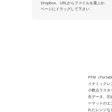
Dropbox、URLからファイルを選ぶか、
ページにドラッグして下さい.
PFM（Port
イナミックレ
小数点ラスター
生データ、圧縮
ーマットのエン
れたレンジな