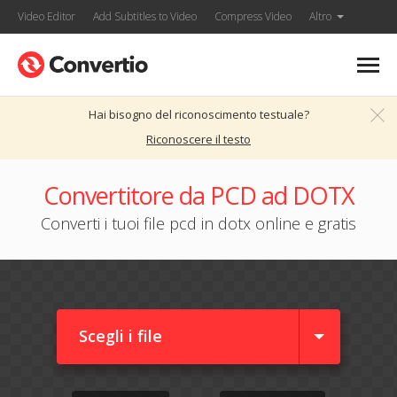
Video Editor
Add Subtitles to Video
Compress Video
Altro
Hai bisogno del riconoscimento testuale?
Riconoscere il testo
Convertitore da PCD ad DOTX
Converti i tuoi file pcd in dotx online e gratis
Scegli i file