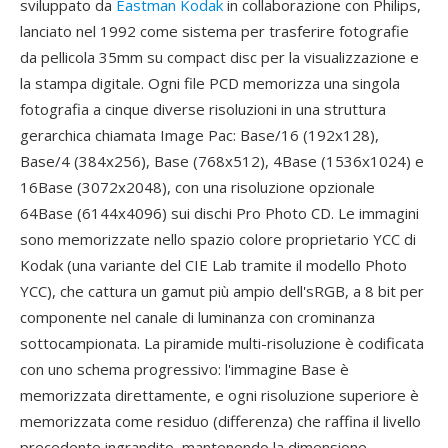
sviluppato da
Eastman Kodak
in collaborazione con Philips,
lanciato nel 1992 come sistema per trasferire fotografie
da pellicola 35mm su compact disc per la visualizzazione e
la stampa digitale. Ogni file PCD memorizza una singola
fotografia a cinque diverse risoluzioni in una struttura
gerarchica chiamata Image Pac: Base/16 (192x128),
Base/4 (384x256), Base (768x512), 4Base (1536x1024) e
16Base (3072x2048), con una risoluzione opzionale
64Base (6144x4096) sui dischi Pro Photo CD. Le immagini
sono memorizzate nello spazio colore proprietario YCC di
Kodak (una variante del CIE Lab tramite il modello Photo
YCC), che cattura un gamut più ampio dell'sRGB, a 8 bit per
componente nel canale di luminanza con crominanza
sottocampionata. La piramide multi-risoluzione è codificata
con uno schema progressivo: l'immagine Base è
memorizzata direttamente, e ogni risoluzione superiore è
memorizzata come residuo (differenza) che raffina il livello
precedente ingrandito, mantenendo la dimensione