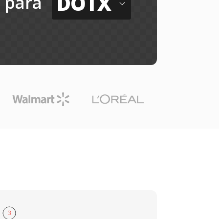
DOTX
para
3