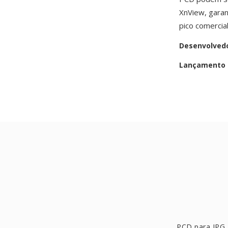
XnView, garan
pico comercia
Desenvolved
Lançamento i
PCD para JPG