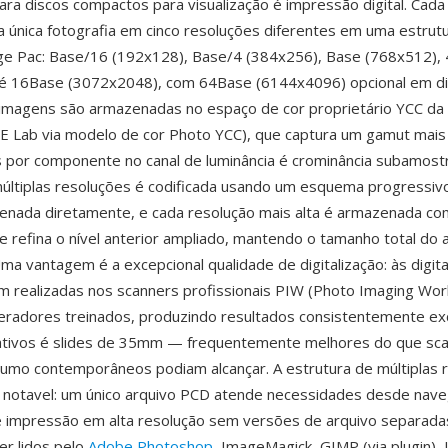
ra discos compactos para visualização é impressão digital. Cad
única fotografia em cinco resoluções diferentes em uma estrutu
e Pac: Base/16 (192x128), Base/4 (384x256), Base (768x512),
é 16Base (3072x2048), com 64Base (6144x4096) opcional em di
 imagens são armazenadas no espaço de cor proprietário YCC da
IE Lab via modelo de cor Photo YCC), que captura um gamut mai
s por componente no canal de luminância é crominância subamost
últiplas resoluções é codificada usando um esquema progressiv
nada diretamente, e cada resolução mais alta é armazenada co
ue refina o nível anterior ampliado, mantendo o tamanho total do 
Uma vantagem é a excepcional qualidade de digitalização: às digit
 realizadas nos scanners profissionais PIW (Photo Imaging Wor
eradores treinados, produzindo resultados consistentemente ex
gativos é slides de 35mm — frequentemente melhores do que sc
mo contemporâneos podiam alcançar. A estrutura de múltiplas 
o notavel: um único arquivo PCD atende necessidades desde nav
é impressão em alta resolução sem versões de arquivo separada
r lidos pelo
Adobe Photoshop
, ImageMagick, GIMP (via plugin), 