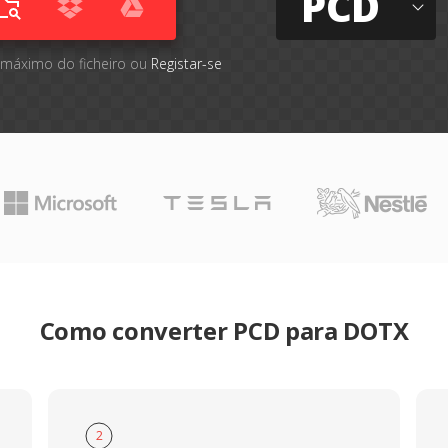
PCD
 máximo do ficheiro ou
Registar-se
Como converter PCD para DOTX
2