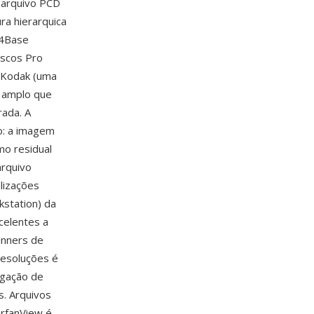
a arquivo PCD
ra hierarquica
 4Base
scos Pro
 Kodak (uma
s amplo que
rada. A
o: a imagem
mo residual
arquivo
alizações
kstation) da
celentes a
anners de
resoluções é
egação de
s. Arquivos
IrfanView é