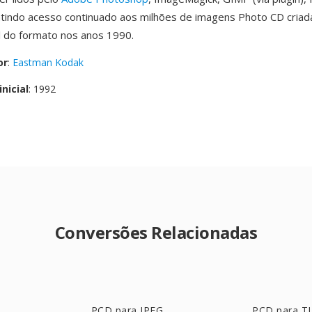
tindo acesso continuado aos milhões de imagens Photo CD criad
l do formato nos anos 1990.
or
:
Eastman Kodak
nicial
: 1992
Conversões Relacionadas
PCD para JPEG
PCD para T