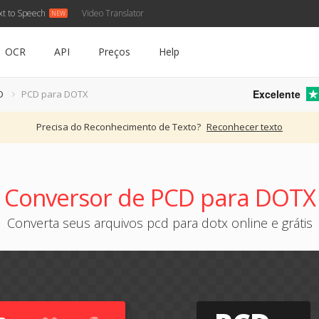
xt to Speech
Video Translator
OCR
API
Preços
Help
Excelente
D
PCD para DOTX
Precisa do Reconhecimento de Texto?
Reconhecer texto
Conversor de PCD para DOTX
Converta seus arquivos pcd para dotx online e grátis