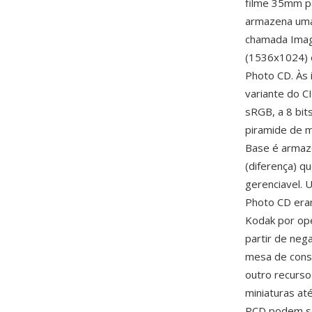
filme 35mm pa
armazena uma 
chamada Imag
(1536x1024) 
Photo CD. Às
variante do C
sRGB, a 8 bit
piramide de m
Base é armaze
(diferença) q
gerenciavel. 
Photo CD eram
Kodak por op
partir de ne
mesa de consu
outro recurs
miniaturas at
PCD podem se