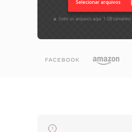
Selecionar arquivos
Solte os arquivos aqui. 1 GB tamanho
1