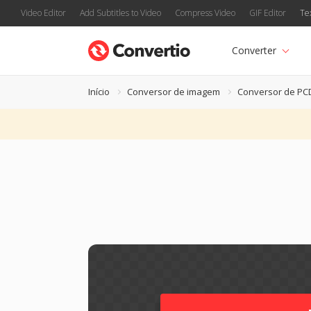
Video Editor
Add Subtitles to Video
Compress Video
GIF Editor
Te
Converter
Início
Conversor de imagem
Conversor de PC