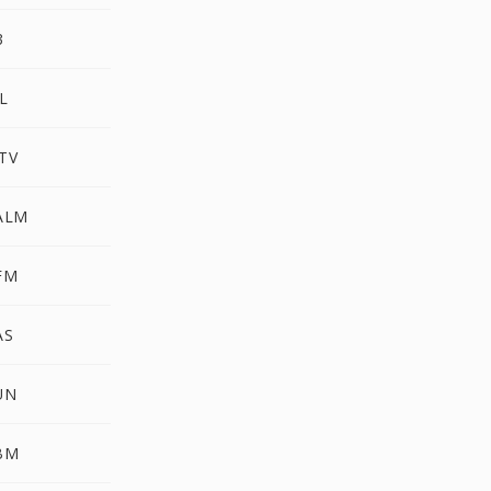
3
L
TV
PALM
FM
AS
UN
XBM