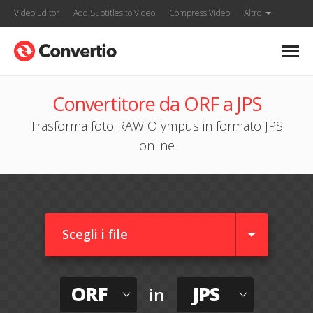
Video Editor
Add Subtitles to Video
Compress Video
Altro
Convertitore da ORF a JPS
Trasforma foto RAW Olympus in formato JPS
online
Scegli i file
ORF
JPS
in